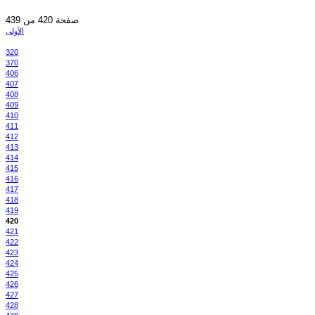
صفحة 420 من 439
الأولى
320
370
406
407
408
409
410
411
412
413
414
415
416
417
418
419
420
421
422
423
424
425
426
427
428