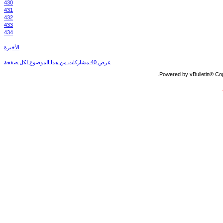
430
431
432
433
434
الأخيرة
عرض 40 مشاركات من هذا الموضوع لكل صفحة
Powered by vBulletin® Copy