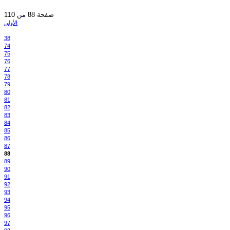
صفحة 88 من 110
الأولى
38
74
75
76
77
78
79
80
81
82
83
84
85
86
87
88
89
90
91
92
93
94
95
96
97