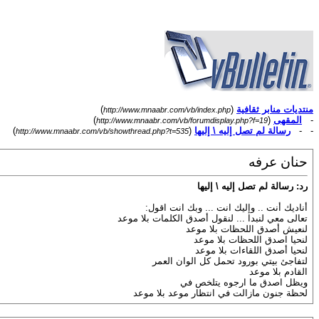
منتديات منابر ثقافية
(
)
http://www.mnaabr.com/vb/index.php
-
المقهى
(
)
http://www.mnaabr.com/vb/forumdisplay.php?f=19
- -
رسالة لم تصل إليه \ إليها
(
)
http://www.mnaabr.com/vb/showthread.php?t=535
حنان عرفه
رد: رسالة لم تصل إليه \ إليها
أناديك أنت .. وإليك انت ... وبك انت اقول:
تعالى معي لنبدا ... لنقول أصدق الكلمات بلا موعد
لنعيش أصدق اللحظات بلا موعد
لنحيا اصدق اللحظات بلا موعد
لنحيا أصدق اللقاءات بلا موعد
لتفاجئ بيتي بورود تحمل كل الوان العمر
القادم بلا موعد
ويظل اصدق ما ارجوه يتلخص في
لحظة جنون مازالت في انتظار موعد بلا موعد