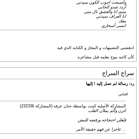
وأصبحت اجوب الكون سيدتي
أردد شدو الحاني
متيم انا والعشق نال مني
انا العراف سيدتي
معك
انسى أسحاري
ادهشني التشبيهات و المجاز و الكنايه الذي فيه
كأن كاتبه يبوح بعلمه قبل مشاعره
سراج السراج
رد: رسالة لم تصل إليه \ إليها
اقتباس:
المشاركة الأصلية كتبت بواسطة حنان عرفه (المشاركة 232336)
حُزن وألم يملآن القلب
فيُعلن احتجاجه ورفضه للنبض
... عاجزا عن فهم حقيقة الأمر