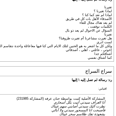
تغيرنا
لماذا تغيرنا ؟
لماذا لم نعد كما كنا ؟
الأصدقاء الأهل بات كل في طريق
لم يعد هناك مجال للقاء
الكلمات توقفت ،
السؤال عن الاحوال لم يعد ذو بال
تغيرنا
هل تغيرت مشاعرنا أم تغيرت ظروفنا؟
لست ادري
ولكن كل ما اشعر به هو الحنين لتلك الايام التي كنا فيها معاعائلة واحدة نتقاسم ال
إخوتي ، عائلتي ، اهلي ، أصدقائي
اشتاقكم جدا
كما أشتاق نفسي
سراج السراج
رد: رسالة لم تصل إليه \ إليها
اقتباس:
المشاركة الأصلية كتبت بواسطة حنان عرفه (المشاركة 231985)
أنا العراف سيدتي أتيت بكل أسحاري
نظرت اليك سيدتي أصابني سهم عيناك
فأصبحت انا المسحور سيدتي ولا أبالي
بشعوذة تفك طلاسم سحر عيناك