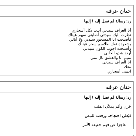
حنان عرفه
رد: رسالة لم تصل إليه \ إليها
أنا العراف سيدتي أتيت بكل أسحاري
نظرت اليك سيدتي أصابني سهم عيناك
فأصبحت انا المسحور سيدتي ولا أبالي
بشعوذة تفك طلاسم سحر عيناك
وأصبحت اجوب الكون سيدتي
أردد شدو الحاني
متيم انا والعشق نال مني
انا العراف سيدتي
معك
انسى أسحاري
حنان عرفه
رد: رسالة لم تصل إليه \ إليها
حُزن وألم يملآن القلب
فيُعلن احتجاجه ورفضه للنبض
... عاجزا عن فهم حقيقة الأمر