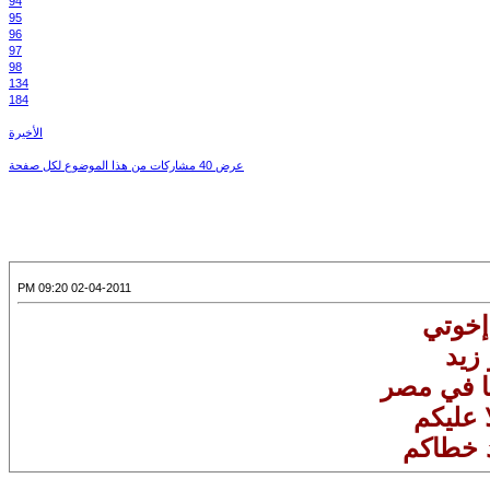
94
95
96
97
98
134
184
الأخيرة
عرض 40 مشاركات من هذا الموضوع لكل صفحة
02-04-2011 09:20 PM
إخوتي
 زيد
نا في مصر
 عليكم
 خطاكم