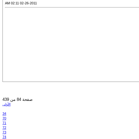
02-26-2011 02:11 AM
صفحة 84 من 439
الأولى
34
70
71
72
73
74