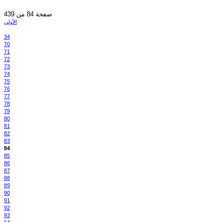
صفحة 84 من 439
الأولى
34
70
71
72
73
74
75
76
77
78
79
80
81
82
83
84
85
86
87
88
89
90
91
92
93