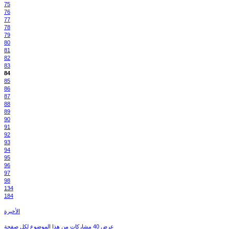
75
76
77
78
79
80
81
82
83
84
85
86
87
88
89
90
91
92
93
94
95
96
97
98
134
184
الأخيرة
عرض 40 مشاركات من هذا الموضوع لكل صفحة