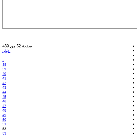
صفحة 52 من 439
الأولى
2
38
39
40
41
42
43
44
45
46
47
48
49
50
51
52
53