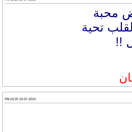
ض محبة
قلب تحية
 !!
مان
10-07-2010 03:25 PM