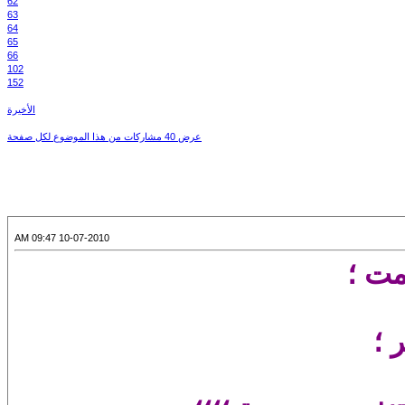
62
63
64
65
66
102
152
الأخيرة
عرض 40 مشاركات من هذا الموضوع لكل صفحة
10-07-2010 09:47 AM
ت ؛
 ؛