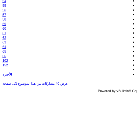
54
55
56
57
58
59
60
61
62
63
64
65
66
102
152
الأخيرة
عرض 40 مشاركات من هذا الموضوع لكل صفحة
Powered by vBulletin® Copy