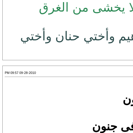
 لا يخشى من الغرق
يم وأختي حنان وأختي
09-28-2010 09:57 PM
ون
ى جنون