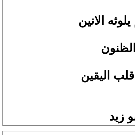
لوثه الانين
لظنون
 قلب اليقين
و زيد