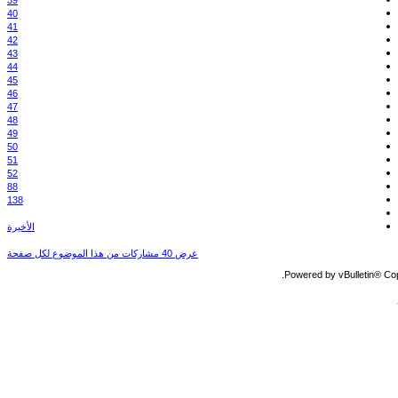
39
40
41
42
43
44
45
46
47
48
49
50
51
52
88
138
الأخيرة
عرض 40 مشاركات من هذا الموضوع لكل صفحة
Powered by vBulletin® Copy