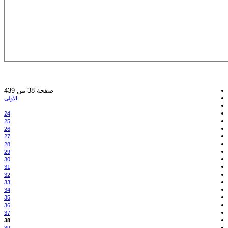
صفحة 38 من 439
الأولى
24
25
26
27
28
29
30
31
32
33
34
35
36
37
38