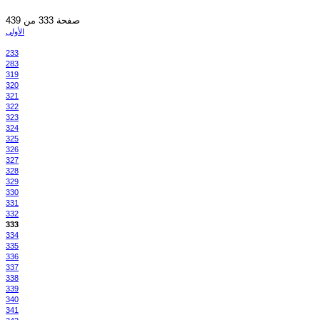
صفحة 333 من 439
الأولى
233
283
319
320
321
322
323
324
325
326
327
328
329
330
331
332
333
334
335
336
337
338
339
340
341