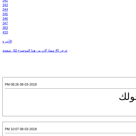
342
343
344
345
346
347
383
433
الأخيرة
عرض 40 مشاركات من هذا الموضوع لكل صفحة
08-03-2018 08:26 PM
ولك
08-03-2018 10:07 PM