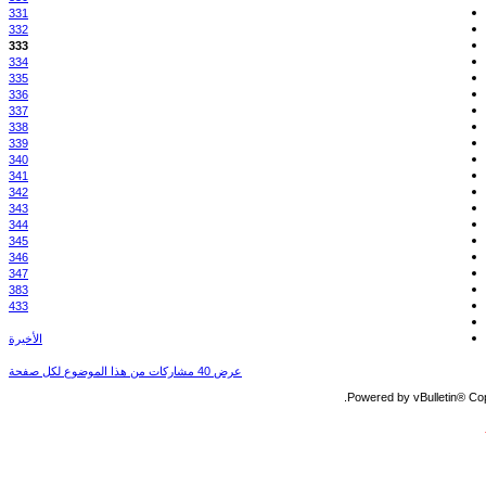
331
332
333
334
335
336
337
338
339
340
341
342
343
344
345
346
347
383
433
الأخيرة
عرض 40 مشاركات من هذا الموضوع لكل صفحة
Powered by vBulletin® Copy