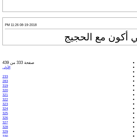
08-19-2018 11:26 PM
ي أكون مع الحجيج
صفحة 333 من 439
الأولى
233
283
319
320
321
322
323
324
325
326
327
328
329
330