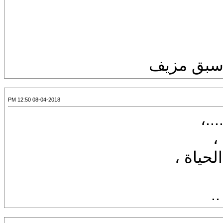
 سبق مزيف
08-04-2018 12:50 PM
..،
،
لحياة ،
.