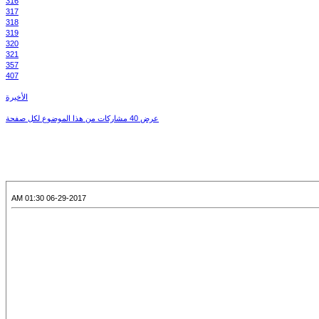
316
317
318
319
320
321
357
407
الأخيرة
عرض 40 مشاركات من هذا الموضوع لكل صفحة
06-29-2017 01:30 AM