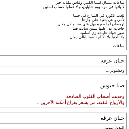
ساعات بشتاق لبيتنا الكبير، ولناس مليانة خير
لا باتوا في مرة يوم شايلين، و لا عملوا حساب لسنين
للعب الكورة في الشارع في حتتنا
لأمي و هي بتعيد على جارتنا
لرمضان لما بنوره يهل على بيتنا و كل مكان
حاجات عدا عليها سنين سابت فينا
صور جوانا عايشة زي اسامينا
ولا الدنيا ولا الأيام تنسينا ليالي زمان
ساعات
حنان عرفه
وحشتوني...
صبا حبوش
وحدهم أصحاب القلوب الصادقة
والأرواح النقية، من يشعر بفراغ أمكنة الآخرين ..
حنان عرفه
الوقت يمضي