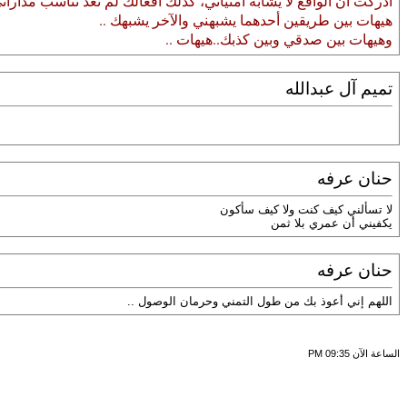
أدركت أن الواقع لا يشابه أمنياتي، كذلك أفعالك لم تعد تناسب مداراتي
هيهات بين طريقين أحدهما يشبهني والآخر يشبهك ..
وهيهات بين صدقي وبين كذبك..هيهات ..
تميم آل عبدالله
حنان عرفه
لا تسألني كيف كنت ولا كيف سأكون
يكفيني أن عمري بلا ثمن
حنان عرفه
اللهم إني أعوذ بك من طول التمني وحرمان الوصول ..
الساعة الآن
09:35 PM