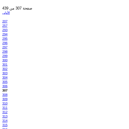
صفحة 307 من 439
الأولى
207
257
293
294
295
296
297
298
299
300
301
302
303
304
305
306
307
308
309
310
311
312
313
314
315