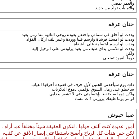
والعمر يمضي
والامنيات تولد من جديد
حنان عرفه
وددت لو أحلق في سمائي واحتفل بعودة روحي التائهة منذ زمن بعيد
وددت لو امسك فرشاة وارسم قلبا ووردة وعبير يلف اركان الفؤاد
وددت لو ارسم ابتسامة على الشفاة
وددت لو تلامس يداي طيف من بعيد يراودني على الرحيل إليه
ولكن
دوما القيود تمنعني
حنان عرفه
ذات يوم سيأخذني الحنين لأول حرف في قصيدة أحرقها الغياب
سأخطو على رمال الشوق تؤلمني دموع الذكريات
ولكن دوما سأحتفظ بإبتسامتي حتى لا تشعر بعذابي
لو مر يوما طيفك يزورني ذات مساء
صبا حبوش
أمور عديدة كنت ألتف حولها ، لتكون الحقيقة شيئاً مختلفاً عما أراه..
لكن حين هدأت كل الرياح وأصبح باستطاعتي إبصار الأفق عن كثب،