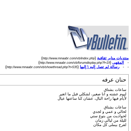
منتديات منابر ثقافية
(
)
http://www.mnaabr.com/vb/index.php
-
المقهى
(
)
http://www.mnaabr.com/vb/forumdisplay.php?f=19
- -
رسالة لم تصل إليه \ إليها
(
)
http://www.mnaabr.com/vb/showthread.php?t=535
حنان عرفه
ساعات بشتاق
ليوم عشته و انا صغير، لشكلي قبل ما اتغير
لأيام فيها راحة البال، عشان كنا ساعتها عيال
ساعات بشتاق
لخالي و عمي و لجدي
لحواديت من بتوع ستي
لليلة من ليالي زمان
لفرح بيملى كل مكان