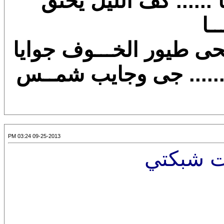
ا
......
كف الليل يخنق
ــا
ى طيور الخـــوف جوايا
.....
جى وجايب شمــس
09-25-2013 03:24 PM
ت شبكتي