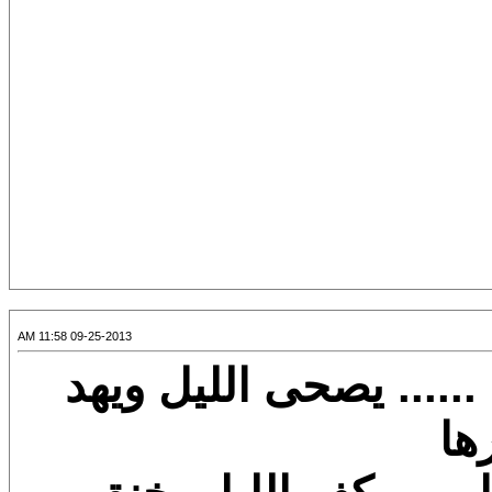
09-25-2013 11:58 AM
..... يصحى الليل ويهد
ها