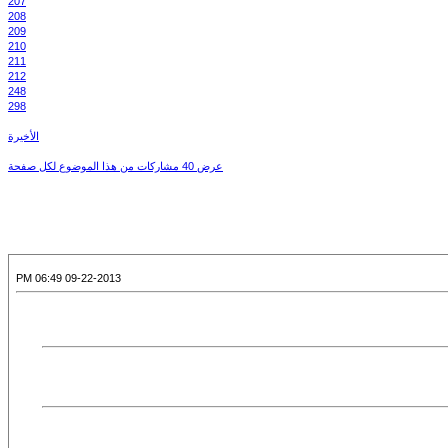
207
208
209
210
211
212
248
298
الأخيرة
عرض 40 مشاركات من هذا الموضوع لكل صفحة
09-22-2013 06:49 PM