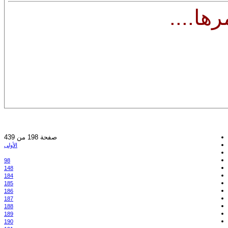
ها....
صفحة 198 من 439
الأولى
98
148
184
185
186
187
188
189
190