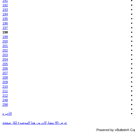
191
192
193
194
195
196
197
198
199
200
201
202
203
204
205
206
207
208
209
210
211
212
248
298
الأخيرة
عرض 40 مشاركات من هذا الموضوع لكل صفحة
Powered by vBulletin® Copy