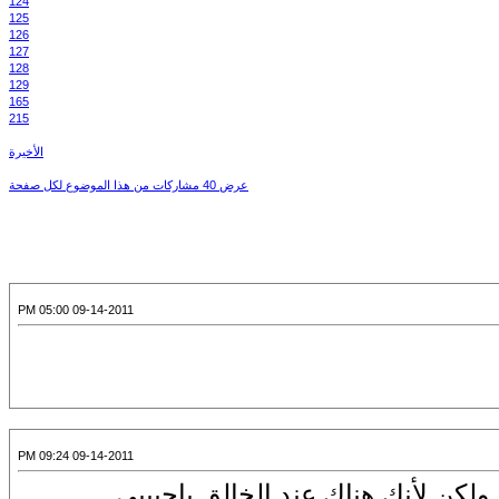
124
125
126
127
128
129
165
215
الأخيرة
عرض 40 مشاركات من هذا الموضوع لكل صفحة
09-14-2011 05:00 PM
09-14-2011 09:24 PM
ولكن لأنك هناك عند الخالق ياحبيبي