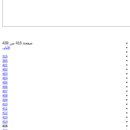
صفحة 415 من 439
الأولى
315
365
401
402
403
404
405
406
407
408
409
410
411
412
413
414
415