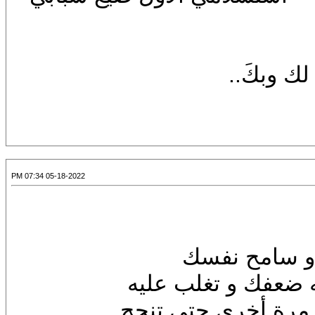
لك وبكَ..
05-18-2022 07:34 PM
 و سامح نفسك
 ضعفك و تغلب عليه
 مرة أخرى حتى تنجح