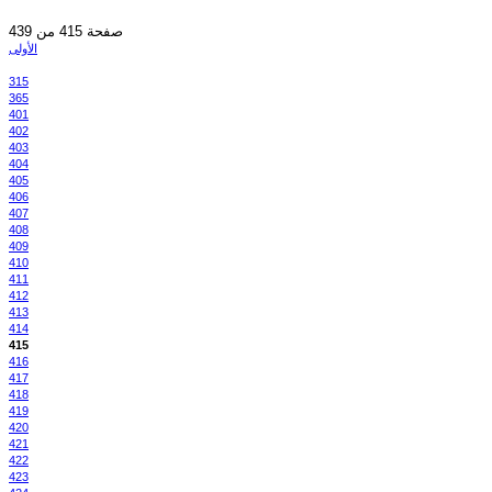
صفحة 415 من 439
الأولى
315
365
401
402
403
404
405
406
407
408
409
410
411
412
413
414
415
416
417
418
419
420
421
422
423