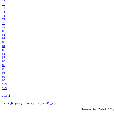
72
73
74
75
76
77
78
79
80
81
82
83
84
85
86
87
88
89
90
91
92
93
129
179
الأخيرة
عرض 40 مشاركات من هذا الموضوع لكل صفحة
Powered by vBulletin® Copy