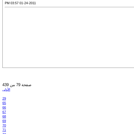
01-24-2011 03:57 PM
صفحة 79 من 439
الأولى
29
65
66
67
68
69
70
71