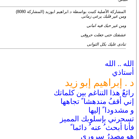
المشاركة الأصلية كتبت بواسطة د.ابراهيم ابوزيد (المشاركة 8080)
ومن غير قلبك يرعى زمانى
ومن غير حبك فيه امانى
عشقتك حتى جعلت حروفى
تنادى عليك بكل الثوانى
الله .. الله
أستاذي
د . إبراهيم إبو زيد
رائعٌ هذا التناغم بين كلماتك
إني أقفُ مندهشا ً تجاهها
و مشدودا ً إليها
تسحرني بإسلوبك المميز
فأنا أبحث ُ عنه ُ دائما ً
هو مصدرُ سروري