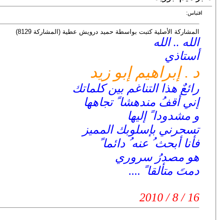
اقتباس:
المشاركة الأصلية كتبت بواسطة حميد درويش عطية (المشاركة 8129)
الله .. الله
أستاذي
د . إبراهيم إبو زيد
رائعٌ هذا التناغم بين كلماتك
إني أقفُ مندهشا ً تجاهها
و مشدودا ً إليها
تسحرني بإسلوبك المميز
فأنا أبحث ُ عنه ُ دائما ً
هو مصدرُ سروري
دمتَ متألقا ً ....
16 / 8 / 2010