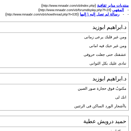
منتديات منابر ثقافية
(
)
http://www.mnaabr.com/vb/index.php
-
المقهى
(
)
http://www.mnaabr.com/vb/forumdisplay.php?f=19
- -
رسالة لم تصل إليه \ إليها
(
)
http://www.mnaabr.com/vb/showthread.php?t=535
د.ابراهيم ابوزيد
ومن غير قلبك يرعى زمانى
ومن غير حبك فيه امانى
عشقتك حتى جعلت حروفى
تنادى عليك بكل الثوانى
د.ابراهيم ابوزيد
مكتوبٌ فوق حجارة صور الصين
انك لى
ياأشجار الورد الساكن فى الرئتين
حميد درويش عطية
اقتباس: