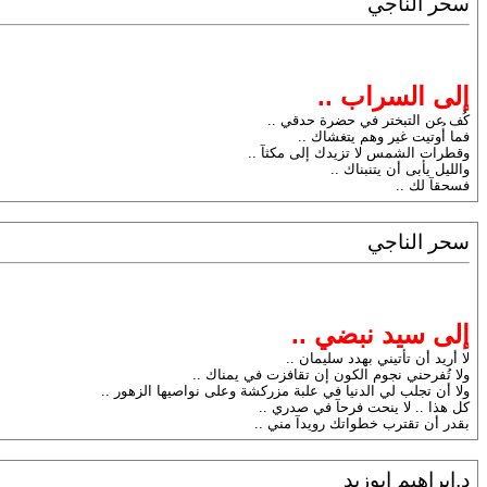
سحر الناجي
إلى السراب ..
كُف عن التبختر في حضرة حدقي ..
فما أُوتيت غير وهم يتغشاك ..
وقطرات الشمس لا تزيدك إلى مكثآ ..
والليل يأبى أن يتنبناك ..
فسحقآ لك ..
سحر الناجي
إلى سيد نبضي ..
لا أريد أن تأتيني بهدد سليمان ..
ولا تُفرحني نجوم الكون إن تقافزت في يمناك ..
ولا أن تجلب لي الدنيا في علبة مزركشة وعلى نواصيها الزهور ..
كل هذا .. لا ينحت فرحآ في صدري ..
بقدر أن تقترب خطواتك رويدآ مني ..
د.ابراهيم ابوزيد