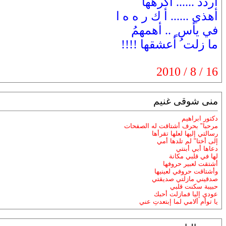
أرددُ ...... أكرهها
أهذي ...... أ ك ر ه ه ا
في يأس ٍ .. أهمهمُ
ما زلت ُ أعشقها !!!!
16 / 8 / 2010
منى شوقى غنيم
دكتور ابراهيم
مرحبا" بحرف أشتاقت له الصفحات
رسالتي إليها لعلها تقرأها
إلى أختا" لم تلدها أمي
دعاها أبي أبنتي
لها في قلبي مكانة
أشتقت لعبير حروفها
وأشتاقت حروفي لعينيها
صدقيني مازلتي صديقتي
حبيبة سكنت قلبي
عودي إليا فمازلت أحبك
يا توأم ألامي لما إبتعدتِ عني