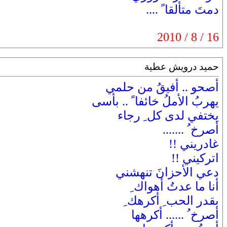
دمتَ متألقا ً ....
16 / 8 / 2010
حميد درويش عطية
أصحو .. أفيقُ من حلمي
يهربُ الأملُ خائفا ً .. بأسى
يختفي لدى كل ِ رجاء
أصرخ ُ .......
غادريني !!
اتركيني !!
دعي الأحزانَ تنهشني
أنا ما عدتُ أهواك ِ
بقدر الحب ِ أكرهك ِ
أصرخ ُ ...... أكرهها