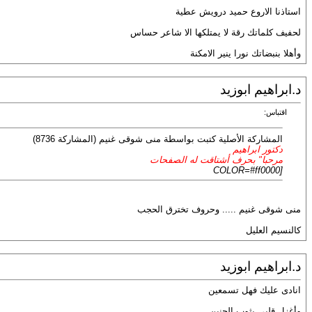
استاذنا الاروع حميد درويش عطية
لحفيف كلماتك رقة لا يمتلكها الا شاعر حساس
وأهلا بنبضاتك نورا ينير الامكنة
د.ابراهيم ابوزيد
اقتباس:
المشاركة الأصلية كتبت بواسطة منى شوقى غنيم (المشاركة 8736)
دكتور ابراهيم
مرحبا" بحرف أشتاقت له الصفحات
[COLOR=#ff0000
منى شوقى غنيم ..... وحروف تخترق الحجب
كالنسيم العليل
د.ابراهيم ابوزيد
انادى عليك فهل تسمعين
وأغزل قلبى بثوب الحنين