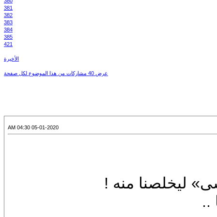
380
381
382
383
384
385
421
الأخيرة
عرض 40 مشاركات من هذا الموضوع لكل صفحة
05-01-2020 04:30 AM
» ليخلصنا منه !
..