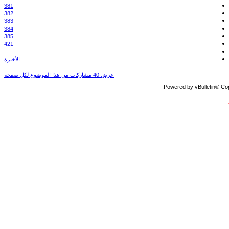
381
382
383
384
385
421
الأخيرة
عرض 40 مشاركات من هذا الموضوع لكل صفحة
Powered by vBulletin® Copy