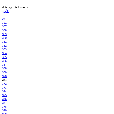
صفحة 371 من 439
الأولى
271
321
357
358
359
360
361
362
363
364
365
366
367
368
369
370
371
372
373
374
375
376
377
378
379