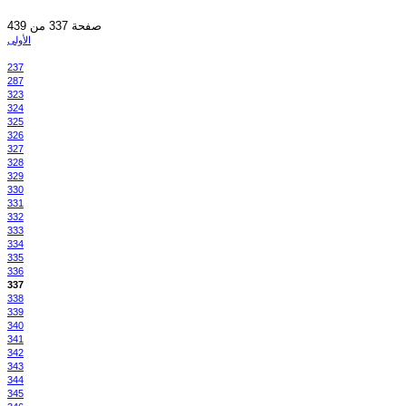
صفحة 337 من 439
الأولى
237
287
323
324
325
326
327
328
329
330
331
332
333
334
335
336
337
338
339
340
341
342
343
344
345