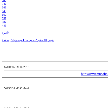
346
347
348
349
350
351
387
437
الأخيرة
عرض 40 مشاركات من هذا الموضوع لكل صفحة
09-14-2018 04:35 AM
http://www.mnaabr
09-14-2018 04:42 AM