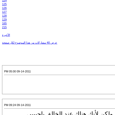
124
125
126
127
128
129
165
215
الأخيرة
عرض 40 مشاركات من هذا الموضوع لكل صفحة
09-14-2011 05:00 PM
09-14-2011 09:24 PM
ولكن لأنك هناك عند الخالق ياحبيبي