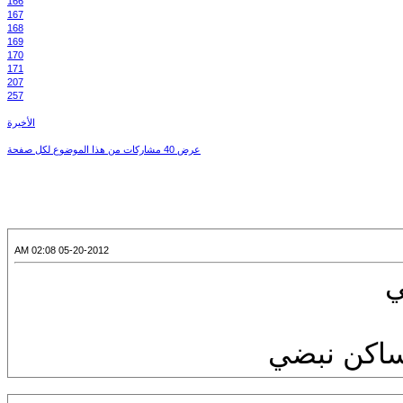
166
167
168
169
170
171
207
257
الأخيرة
عرض 40 مشاركات من هذا الموضوع لكل صفحة
05-20-2012 02:08 AM
ي
اساكن نبضي