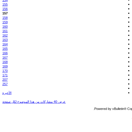
154
155
156
157
158
159
160
161
162
163
164
165
166
167
168
169
170
171
207
257
الأخيرة
عرض 40 مشاركات من هذا الموضوع لكل صفحة
Powered by vBulletin® Copy