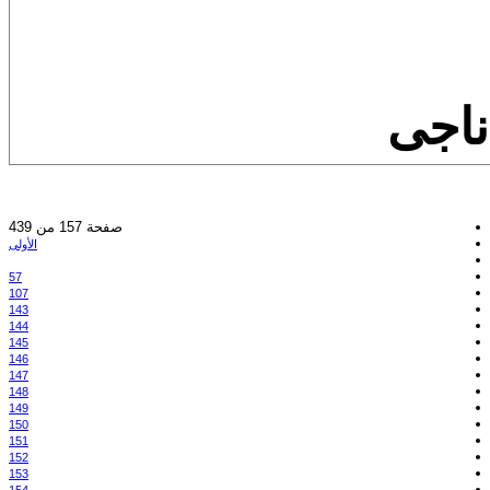
ناجى
صفحة 157 من 439
الأولى
57
107
143
144
145
146
147
148
149
150
151
152
153