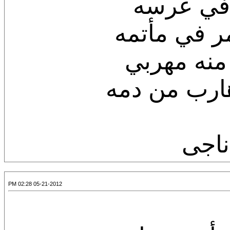
 في عرسه
عمر في مأتمه
منه مهربي
هارب من دمه
ناجى
05-21-2012 02:28 PM