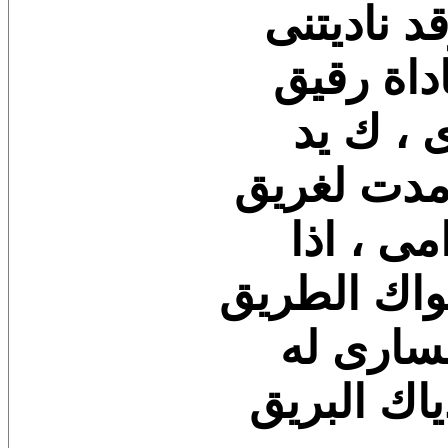
 ناديتنى
داة رقيق
 ، ك يد
مدت لغريق
امى ، اذا
واك الطريق
لسارى له
اك البريق