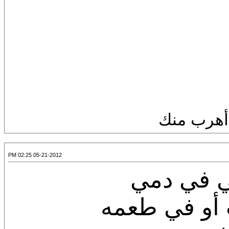
 أهرب منك
05-21-2012 02:25 PM
ني في دمي
لموت أو في طعمه