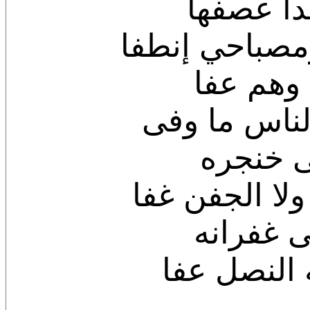
هدأ عصفها
ومصباحي إنطفا
 وهم عفا
 لناس ما وفى
ى خنجره
 ولا الجفن غفا
ى غفرانه
به النصل عفا