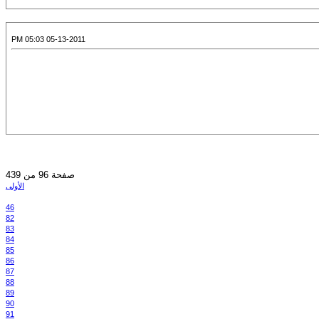
05-13-2011 05:03 PM
صفحة 96 من 439
الأولى
46
82
83
84
85
86
87
88
89
90
91