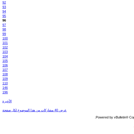
92
93
94
95
96
97
98
99
100
101
102
103
104
105
106
107
108
109
110
146
196
الأخيرة
عرض 40 مشاركات من هذا الموضوع لكل صفحة
Powered by vBulletin® Copy