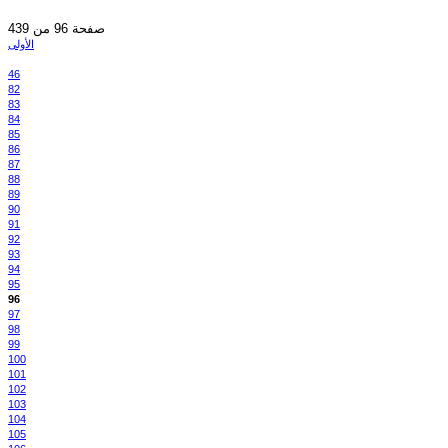
صفحة 96 من 439
الأولى
46
82
83
84
85
86
87
88
89
90
91
92
93
94
95
96
97
98
99
100
101
102
103
104
105