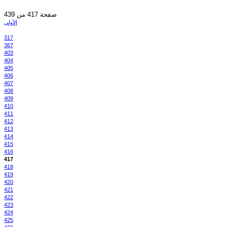
صفحة 417 من 439
الأولى
317
367
403
404
405
406
407
408
409
410
411
412
413
414
415
416
417
418
419
420
421
422
423
424
425