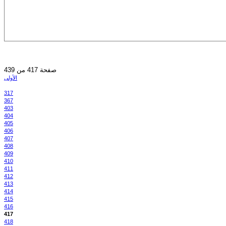
صفحة 417 من 439
الأولى
317
367
403
404
405
406
407
408
409
410
411
412
413
414
415
416
417
418