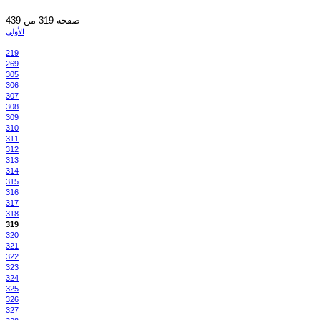
صفحة 319 من 439
الأولى
219
269
305
306
307
308
309
310
311
312
313
314
315
316
317
318
319
320
321
322
323
324
325
326
327