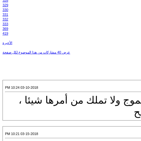
328
329
330
331
332
333
369
419
الأخيرة
عرض 40 مشاركات من هذا الموضوع لكل صفحة
03-10-2018 10:24 PM
وج ولا تملك من أمرها شيئا ،
ح
03-15-2018 10:21 PM