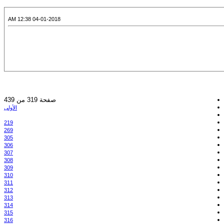
04-01-2018 12:38 AM
صفحة 319 من 439
الأولى
219
269
305
306
307
308
309
310
311
312
313
314
315
316