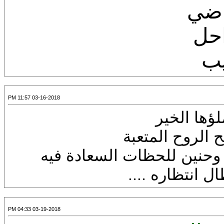
اضي
احل
يب
03-16-2018 11:57 PM
ؤها الخير
 الروح المتعبة
وحنين للحظات السعادة فيه
 انتظاره ....
03-19-2018 04:33 PM