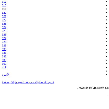
317
318
319
320
321
322
323
324
325
326
327
328
329
330
331
332
333
369
419
الأخيرة
عرض 40 مشاركات من هذا الموضوع لكل صفحة
Powered by vBulletin® Copy