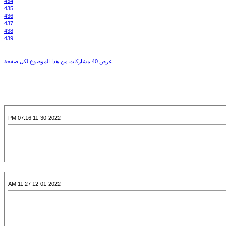
434
435
436
437
438
439
عرض 40 مشاركات من هذا الموضوع لكل صفحة
11-30-2022 07:16 PM
12-01-2022 11:27 AM