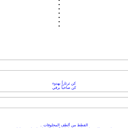
كن ثرثاراً بهدوء
كن صاخباً برقي
القطط من ألطف المخلوقات ..