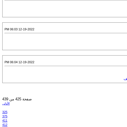
12-19-2022 06:03 PM
12-19-2022 06:04 PM
طف
صفحة 425 من 439
الأولى
325
375
411
412