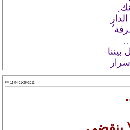
ك ِ
لدار
فة ُ
..
بيننا
أسرار
01-28-2011 11:04 PM
.
ا ينقضي