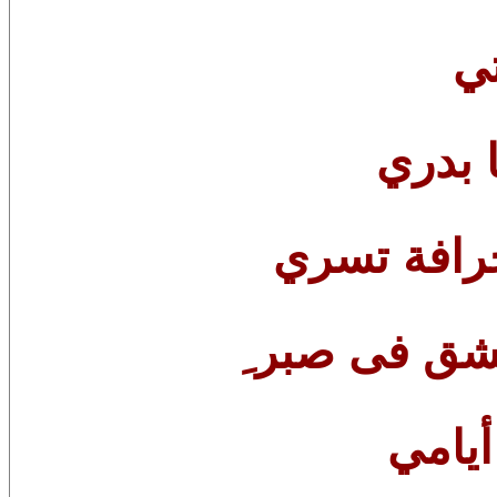
ي
 بدري
رافة تسري
عشق فى
صبر ِ
يامي