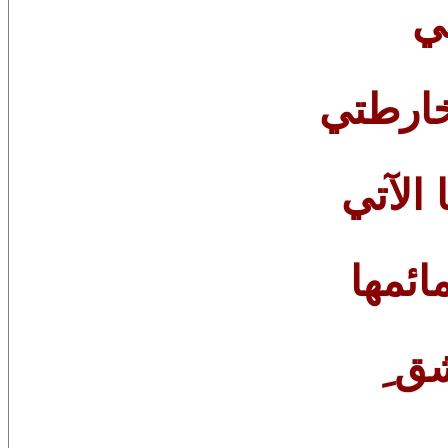
ي
خارطتي
 الآتي
ائمها
ق ِ