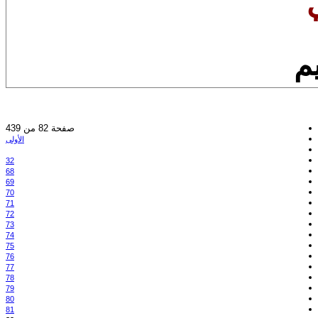
يم
صفحة 82 من 439
الأولى
32
68
69
70
71
72
73
74
75
76
77
78
79
80
81