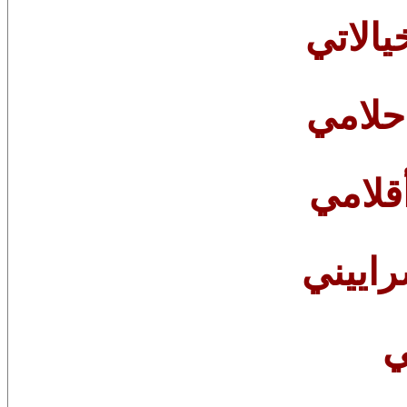
الاتي
حلامي
قلامي
اييني
ي