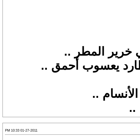
 خرير المطر ..
ارد يعسوب أحمق ..
لأنسام ..
..
01-27-2011 10:33 PM