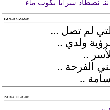
نا نصطاد سراباً بكوب ماء
01-28-2011 08:41 PM
تي لم تصل ...
ؤية ولدي ..
أسر ..
ي الفرحة ..
امة ..
01-28-2011 08:48 PM
..