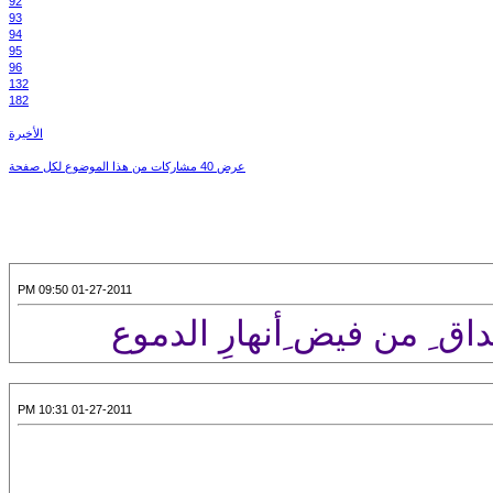
92
93
94
95
96
132
182
الأخيرة
عرض 40 مشاركات من هذا الموضوع لكل صفحة
01-27-2011 09:50 PM
أحداق ِ من فيض ِأنهارِ الدموع
01-27-2011 10:31 PM