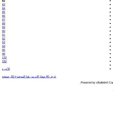
82
83
84
85
86
87
88
89
90
91
92
93
94
95
96
132
182
الأخيرة
عرض 40 مشاركات من هذا الموضوع لكل صفحة
Powered by vBulletin® Copy