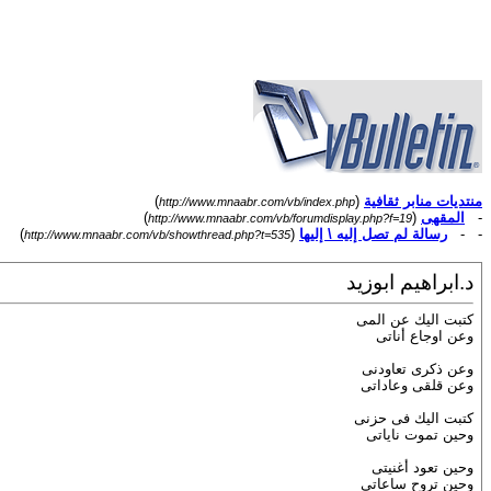
منتديات منابر ثقافية
(
)
http://www.mnaabr.com/vb/index.php
-
المقهى
(
)
http://www.mnaabr.com/vb/forumdisplay.php?f=19
- -
رسالة لم تصل إليه \ إليها
(
)
http://www.mnaabr.com/vb/showthread.php?t=535
د.ابراهيم ابوزيد
كتبت اليك عن المى
وعن اوجاع أناتى
وعن ذكرى تعاودنى
وعن قلقى وعاداتى
كتبت اليك فى حزنى
وحين تموت ناياتى
وحين تعود أغنيتى
وحين تروح ساعاتى