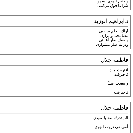
واحلام الهوى تسمو
شراعا فوق مركبتى
د.ابراهيم ابوزيد
أراك الحلم سيدتى
مصابيحى وأنوارى
ونبضك صار أغنيتى
ودربك صار مشوارى
فاطمة جلال
اقتربتُ منك...
فاحترقت
وابتعدت عنكَ
فاحترقت
فاطمة جلال
الم تدرك بعد يا سيدي...
أنني في دروب الهوى