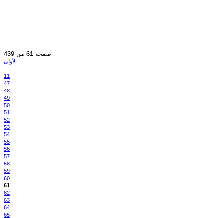
صفحة 61 من 439
الأولى
11
47
48
49
50
51
52
53
54
55
56
57
58
59
60
61
62
63
64
65