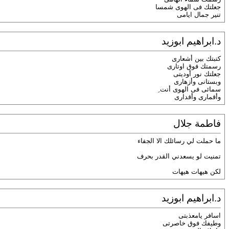
جعلتك فى الهوى شمسا
تنير جمال ايامى
د.ابراهيم ابوزيد
كتبتك بين أشعارى
رسمتك فوق اوتارى
جعلتك نور أوديتى
وبستانى وأزهارى
سمائى فى الهوى أنت ِ
وأقمارى وأقدارى
فاطمة جلال
ما حملت لي رسائلك الا الجفاء
تمنيت لو يسعدني القدر بحرف
لكن هيهات هيهات
د.ابراهيم ابوزيد
اسافر يامعذبتى
وطيفك فوق خاصرتى