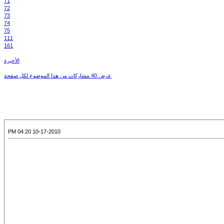
71
72
73
74
75
111
161
الأخيرة
عرض 40 مشاركات من هذا الموضوع لكل صفحة
10-17-2010 04:20 PM