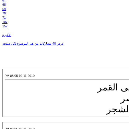
67
68
69
70
71
107
157
الأخيرة
عرض 40 مشاركات من هذا الموضوع لكل صفحة
10-11-2010 08:05 PM
 القمر
ر
الشجر