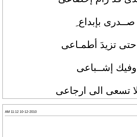
صــدرى بإبداع ِ
 حتى تزيدَ أطمـاعى
ِ وفيك إشــباعى
لا تسعى الى ارجاعى
10-12-2010 11:12 AM