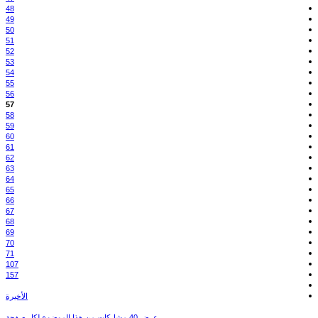
48
49
50
51
52
53
54
55
56
57
58
59
60
61
62
63
64
65
66
67
68
69
70
71
107
157
الأخيرة
عرض 40 مشاركات من هذا الموضوع لكل صفحة