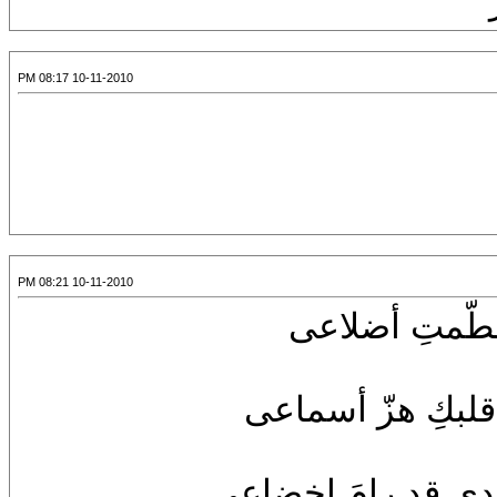
10-11-2010 08:17 PM
10-11-2010 08:21 PM
 حطّمتِ أضلاعى
قلبكِ هزّ أسماعى
صدى قد رامَ إخضاعى