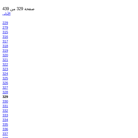
صفحة 329 من 439
الأولى
229
279
315
316
317
318
319
320
321
322
323
324
325
326
327
328
329
330
331
332
333
334
335
336
337