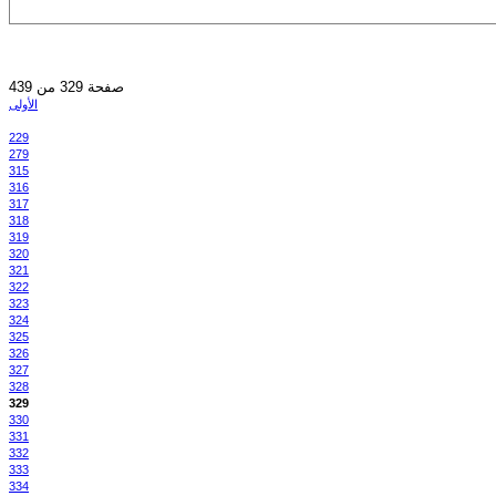
صفحة 329 من 439
الأولى
229
279
315
316
317
318
319
320
321
322
323
324
325
326
327
328
329
330
331
332
333
334