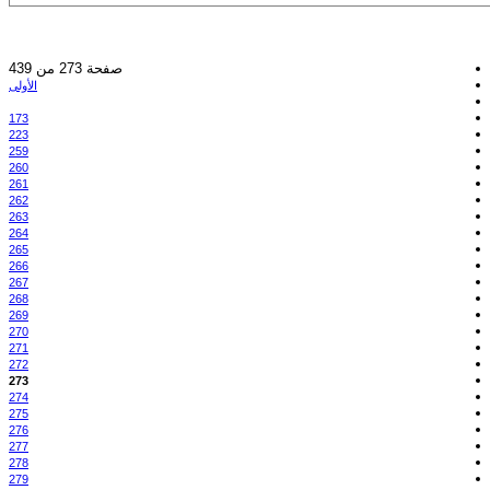
صفحة 273 من 439
الأولى
173
223
259
260
261
262
263
264
265
266
267
268
269
270
271
272
273
274
275
276
277
278
279