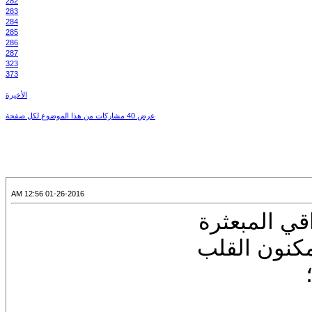
282
283
284
285
286
287
323
373
الأخيرة
عرض 40 مشاركات من هذا الموضوع لكل صفحة
01-26-2016 12:56 AM
قي المبعثرة
كنون القلب