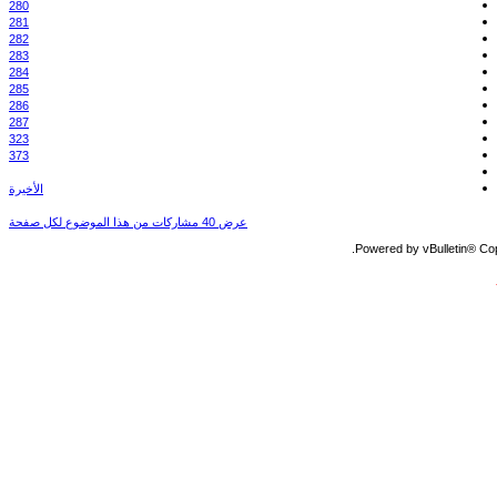
280
281
282
283
284
285
286
287
323
373
الأخيرة
عرض 40 مشاركات من هذا الموضوع لكل صفحة
Powered by vBulletin® Copy