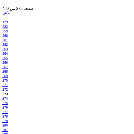
صفحة 273 من 439
الأولى
173
223
259
260
261
262
263
264
265
266
267
268
269
270
271
272
273
274
275
276
277
278
279
280
281