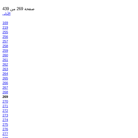
صفحة 269 من 439
الأولى
169
219
255
256
257
258
259
260
261
262
263
264
265
266
267
268
269
270
271
272
273
274
275
276
277