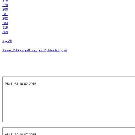
278
279
280
281
282
283
319
369
الأخيرة
عرض 40 مشاركات من هذا الموضوع لكل صفحة
10-02-2015 11:31 PM
10-07-2015 11:10 AM