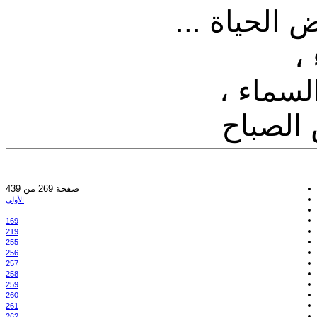
 الحياة ...
،
لسماء ،
الصباح
صفحة 269 من 439
الأولى
169
219
255
256
257
258
259
260
261
262