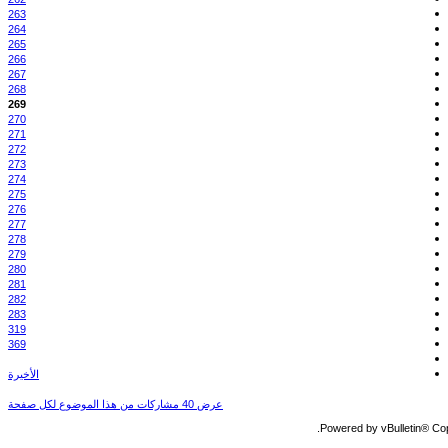
263
264
265
266
267
268
269
270
271
272
273
274
275
276
277
278
279
280
281
282
283
319
369
الأخيرة
عرض 40 مشاركات من هذا الموضوع لكل صفحة
Powered by vBulletin® Copy