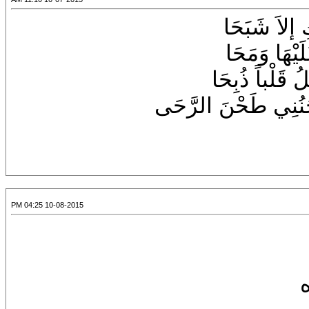
 إلاَ شَبَحَا
َيْهَا وَمَحَا
قَلْباً ذُبِحَا
حَنُنِي طَحْنَ الرَّحَى
10-08-2015 04:25 PM