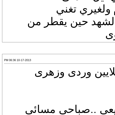
 ولغيري تغني
الشهد حين يقطر من
ى
10-17-2013 06:36 PM
لايين وردى وزهرى
بيعى ..صباحى مسائى