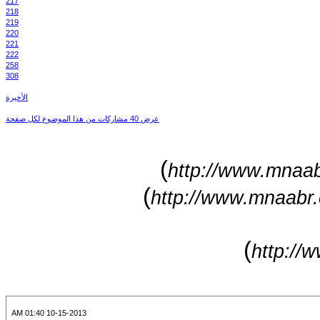
217
218
219
220
221
222
258
308
الأخيرة
عرض 40 مشاركات من هذا الموضوع لكل صفحة
)
http://www.mnaab
)
http://www.mnaabr.
)
http://
10-15-2013 01:40 AM