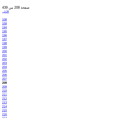
صفحة 208 من 439
الأولى
108
158
194
195
196
197
198
199
200
201
202
203
204
205
206
207
208
209
210
211
212
213
214
215
216