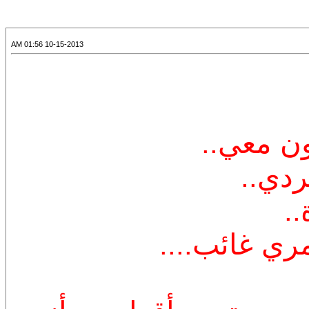
10-15-2013 01:56 AM
ون معي..
دي..
..
ري غائب....