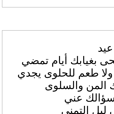
عيد
حى بغيابك أيام تمضي
ا ولا طعم للحلوى يجدي
 المن والسلوى
سؤالك عني
ليل التمنى