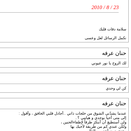
23 / 8 / 2010
سلامة دقات قلبك
نكمل الرسائل لعل وعسى
حنان عرفه
لك الروح يا نور عيوني
حنان عرفه
كن لي وحدي
حنان عرفه
عندما يشدّني الشوق من خلجات ذاتي ..أجادل قلبي الخافق ، وأقول :
إلى متى أحيا بوجدي و هيامي ؟..
ولن أستطيعَ أن أبتكرَ طرقاً لإطفاءالحنين ،
ولكن عندي كم من طريقة لأحبك بها
وحدي دون أحد من العالمين