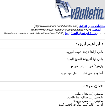
منتديات منابر ثقافية
(
)
http://www.mnaabr.com/vb/index.php
-
المقهى
(
)
http://www.mnaabr.com/vb/forumdisplay.php?f=19
- -
رسالة لم تصل إليه \ إليها
(
)
http://www.mnaabr.com/vb/showthread.php?t=535
د.ابراهيم ابوزيد
يامن اراها ترتدى ثوب الورود
يامن لها أغرودة الصبح البعيد
يازهرة ً غزلت ثياب غرامها
أنشودة ً فى قلبنا ... هل من مزيد
حنان عرفه
يكفيني أنك هنا بالقلب
يكفيني أنك ساكن هنا بالعين
يكفيني أنك معي بروحك
آه من الألم كلما تذكرت لحظة كنت