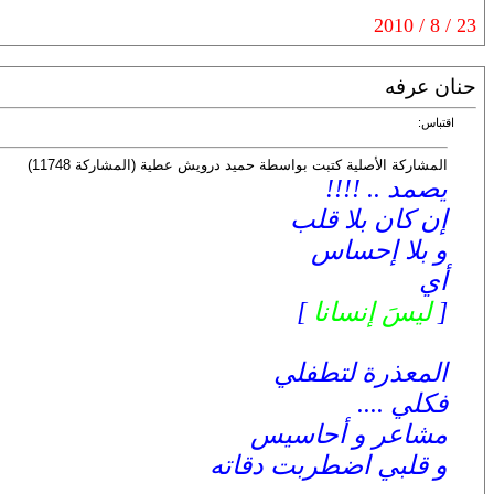
23 / 8 / 2010
حنان عرفه
اقتباس:
المشاركة الأصلية كتبت بواسطة حميد درويش عطية (المشاركة 11748)
يصمد .. !!!!
إن كان بلا قلب
و بلا إحساس
أي
[
ليسَ إنسانا
]
المعذرة لتطفلي
فكلي ....
مشاعر و أحاسيس
و قلبي اضطربت دقاته