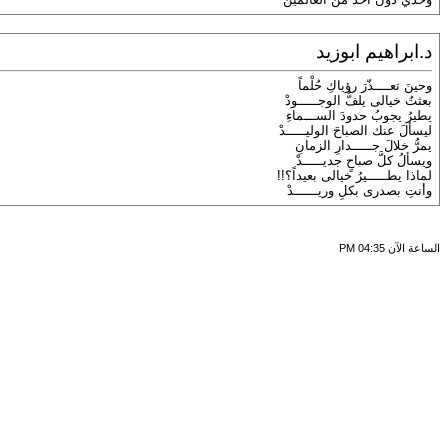
د.ابراهيم ابوزيد
وحينَ تعــــذّرَ رؤياكِ حُلْماً
بعثتُ خيالى يلفُّ الوجـــــودْ
يطيرُ يجوبُ حدودَ الســـماءِ
ليسألَ عنك الصباحَ الوليـــــدْ
يمرُّ خلالَ جـــــدارِ الزمانِ
ويسألُ كلَّ صباحٍ جديـــــدْ
لماذا يطـــــيرُ خيالى بعيداً؟!!
وأنتِ بصدرى بكلِ وريــــــدْ
الساعة الآن
04:35 PM