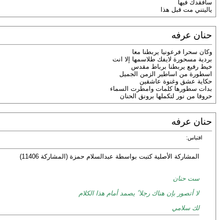
سأفقدك فيها
ياليتني مت قبل هذا
حنان عرفه
وكان سحرا فرعونيا يربطنا معا
بردية مسحورة لايفك طلاسمها إلا انت
خيط رفيع يربطنا برباط مقدس
اسطورة من اساطير الزمن الجميل
حكاية عشق وغنوة عاشقين
بدات سطورها كلمات وامطرت السماء
حروفا من نور لتكملها برونق الحنان
حنان عرفه
اقتباس:
المشاركة الأصلية كتبت بواسطة عبدالسلام حمزة (المشاركة 11406)
ست حنان
لا أتصور بإن هناك رجلا ً يصمد أمام هذا الكلام
لك سلامي