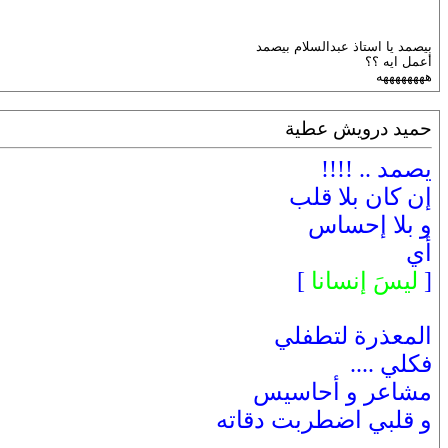
بيصمد يا استاذ عبدالسلام بيصمد
أعمل ايه ؟؟
ههههههههه
حميد درويش عطية
يصمد .. !!!!
إن كان بلا قلب
و بلا إحساس
أي
[
ليسَ إنسانا
]
المعذرة لتطفلي
فكلي ....
مشاعر و أحاسيس
و قلبي اضطربت دقاته