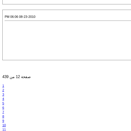
08-23-2010 06:06 PM
صفحة 12 من 439
1
2
3
4
5
6
7
8
9
10
11