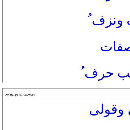
ونزف ُ
صفات
حب حرف ُ
09-26-2012 04:19 PM
 وقولى