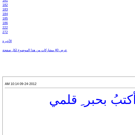
181
182
183
184
185
186
222
272
الأخيرة
عرض 40 مشاركات من هذا الموضوع لكل صفحة
09-24-2012 10:14 AM
أكتبُ بحبر ِ قلمي