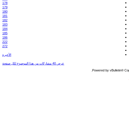
178
179
180
181
182
183
184
185
186
222
272
الأخيرة
عرض 40 مشاركات من هذا الموضوع لكل صفحة
Powered by vBulletin® Copy