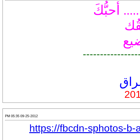
أحبُّكَ
.....
قُك
ضيع
----------------
راق
09-25-2012 05:35 PM
https://fbcdn-sphotos-b