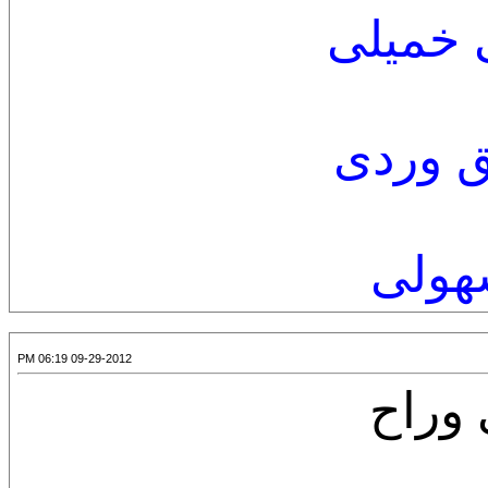
 خميلى
ق وردى
هولى
09-29-2012 06:19 PM
 وراح