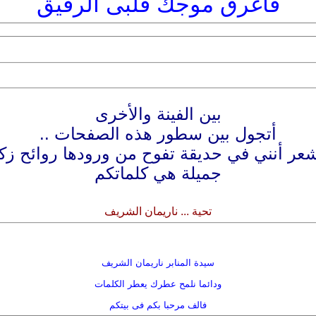
فأغرق موجك قلبى الرقيق
بين الفينة والأخرى
أتجول بين سطور هذه الصفحات ..
عر أنني في حديقة تفوح من ورودها روائح زك
جميلة هي كلماتكم
تحية ... ناريمان الشريف
سيدة المنابر ناريمان الشريف
ودائما نلمح عطرك يعطر الكلمات
فالف مرحبا بكم فى بيتكم