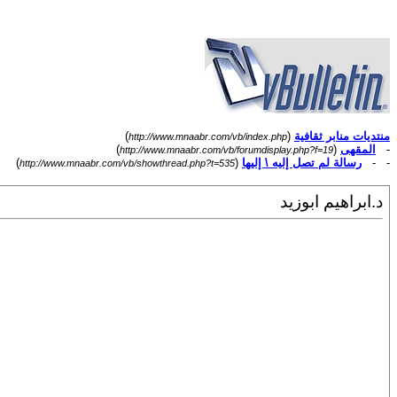
منتديات منابر ثقافية
(
)
http://www.mnaabr.com/vb/index.php
-
المقهى
(
)
http://www.mnaabr.com/vb/forumdisplay.php?f=19
- -
رسالة لم تصل إليه \ إليها
(
)
http://www.mnaabr.com/vb/showthread.php?t=535
د.ابراهيم ابوزيد