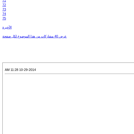
71
72
73
74
75
الأخيرة
عرض 40 مشاركات من هذا الموضوع لكل صفحة
10-29-2014 11:28 AM