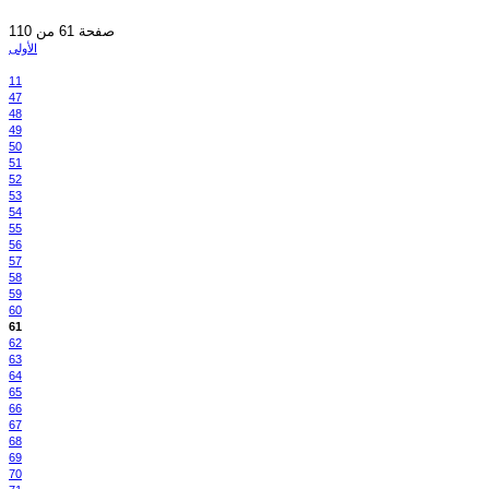
صفحة 61 من 110
الأولى
11
47
48
49
50
51
52
53
54
55
56
57
58
59
60
61
62
63
64
65
66
67
68
69
70