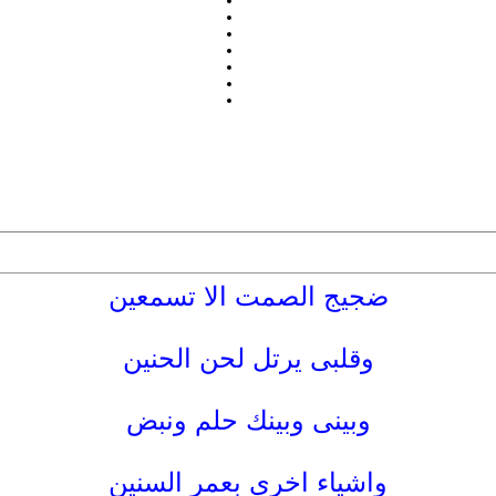
ضجيج الصمت الا تسمعين
وقلبى يرتل لحن الحنين
وبينى وبينك حلم ونبض
واشياء اخرى بعمر السنين