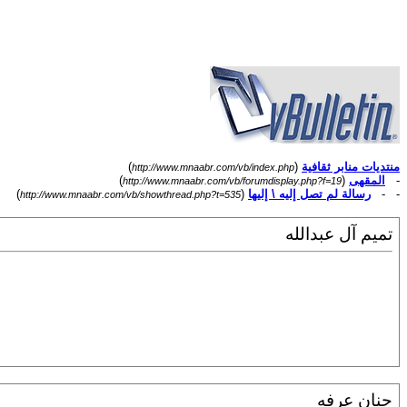
منتديات منابر ثقافية
(
)
http://www.mnaabr.com/vb/index.php
-
المقهى
(
)
http://www.mnaabr.com/vb/forumdisplay.php?f=19
- -
رسالة لم تصل إليه \ إليها
(
)
http://www.mnaabr.com/vb/showthread.php?t=535
تميم آل عبدالله
حنان عرفه