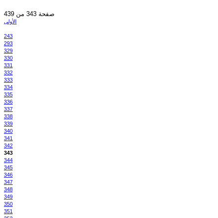
صفحة 343 من 439
الأولى
243
293
329
330
331
332
333
334
335
336
337
338
339
340
341
342
343
344
345
346
347
348
349
350
351