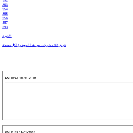
352
353
354
355
356
357
393
الأخيرة
عرض 40 مشاركات من هذا الموضوع لكل صفحة
10-31-2018 10:41 AM
11-01-2018 11:59 PM