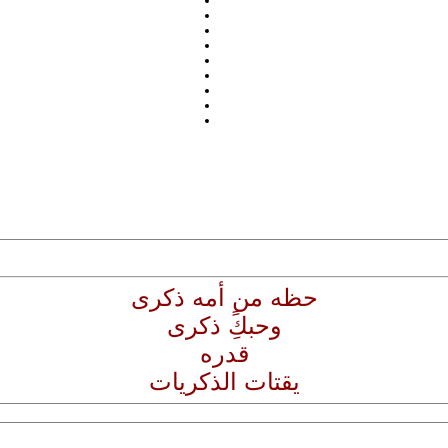
حظه من أمه ذكرى
وحبكًِ ذكرى
قدره
يقتات الذكريات