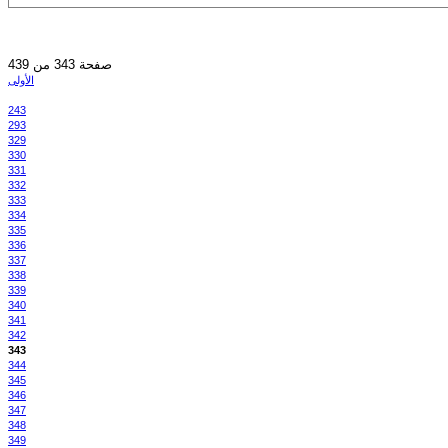
صفحة 343 من 439
الأولى
243
293
329
330
331
332
333
334
335
336
337
338
339
340
341
342
343
344
345
346
347
348
349