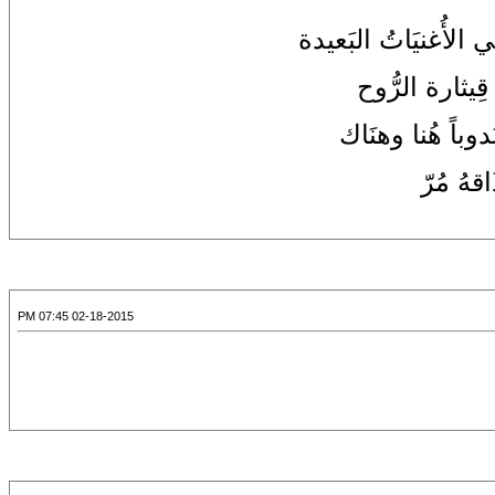
 الأُغنيَاتُ البَعيدة
ِيثارة الرُّوح
وباً هُنا وهنَاك
اقهُ مُرّ
02-18-2015 07:45 PM