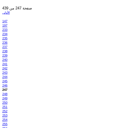
صفحة 247 من 439
الأولى
147
197
233
234
235
236
237
238
239
240
241
242
243
244
245
246
247
248
249
250
251
252
253
254
255