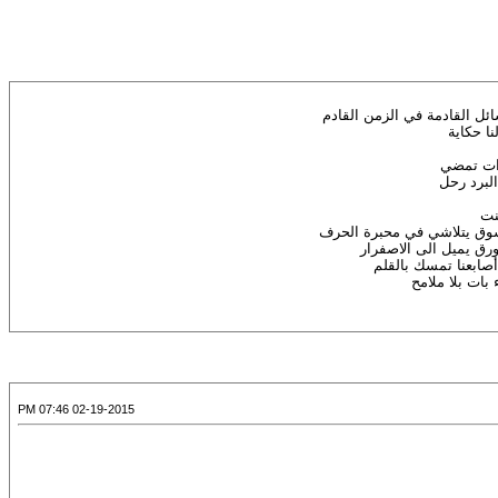
ئل القادمة في الزمن القادم
ا حكاية
ات تمضي
لبرد رحل
نت
وق يتلاشي في محبرة الحرف
رق يميل الى الاصفرار
أصابعنا تمسك بالقلم
ات بلا ملامح
02-19-2015 07:46 PM