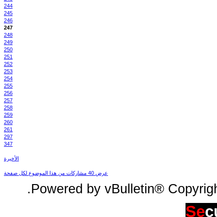
244
245
246
247
248
249
250
251
252
253
254
255
256
257
258
259
260
261
297
347
الأخيرة
عرض 40 مشاركات من هذا الموضوع لكل صفحة
Powered by vBulletin® Copyright
Se
c