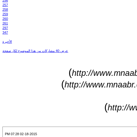
256
257
258
259
260
261
297
347
الأخيرة
عرض 40 مشاركات من هذا الموضوع لكل صفحة
)
http://www.mnaab
)
http://www.mnaabr.
)
http://
02-18-2015 07:28 PM