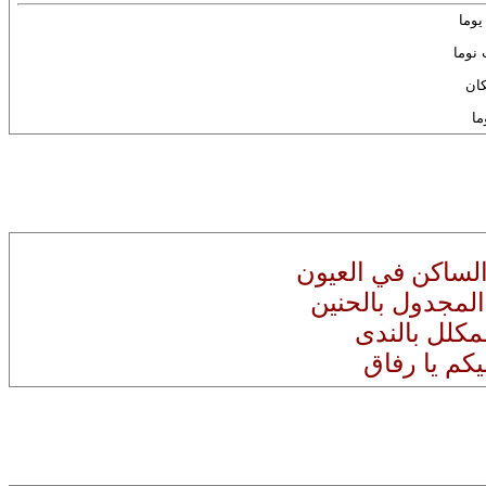
يوما
 نوما
ان
ما
لساكن في العيون
لمجدول بالحنين
مكلل بالندى
يكم يا رفاق