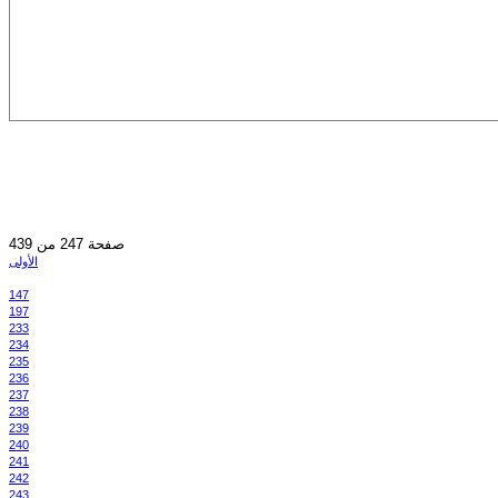
صفحة 247 من 439
الأولى
147
197
233
234
235
236
237
238
239
240
241
242
243