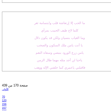
ما الحب إلا إرتعاشة قلب وابتسامة ثغر
كلما لاح طيف الحبيب بمرآي
وما الغياب بنسيان ولكن قد يكون دلال
يا أنت يامن ملك السكون والصخب
يامن زرع الورود بنبضي وسقاه النغم
ياحبا لن أجد مثله مهما طال الزمن
فاقبلني ياعمري كما خلقني الإله ووهب
صفحة 170 من 439
الأولى
70
120
156
157