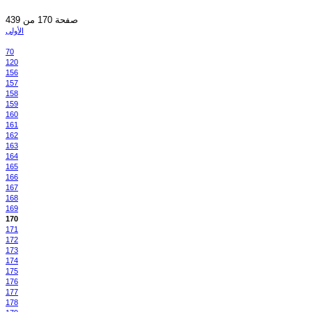
صفحة 170 من 439
الأولى
70
120
156
157
158
159
160
161
162
163
164
165
166
167
168
169
170
171
172
173
174
175
176
177
178