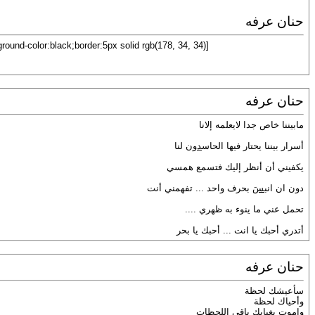
حنان عرفه
[TABLETEXT="width:70%;background-color:black;border:5px solid rgb(178, 34, 34);"]
حنان عرفه
مابيننا خاص جدا لايعلمه إلانا
أسرار بيننا يحتار فيها الحاس
دو
ن لنا
يكفيني أن أنظر إليك فتسمع همسي
دون ان انب
سَ
بحرف واحد ... تفهمني أنت
تحمل عني ما ينوء به ظهري ....
أتدري أحبك يا انت ... أحبك يا بحر
حنان عرفه
سأعيشك لحظة
وأحياك لحظة
واموت بغيابك باقي اللحظات