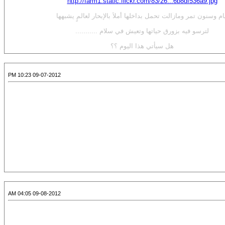
http://farm1.static.flickr.com/83/26...6b8df536a9.jpg
ام وسنون تمر ومازالت تحمل بداخلها أملاَ بالإبحار لعالمٍ يشبهها
لترسو فيه بزورق حياتها وتعيش في سلام ...........
هل سيأتي هذا اليوم ؟؟
09-07-2012 10:23 PM
09-08-2012 04:05 AM