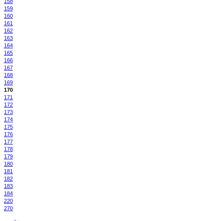
158
159
160
161
162
163
164
165
166
167
168
169
170
171
172
173
174
175
176
177
178
179
180
181
182
183
184
220
270