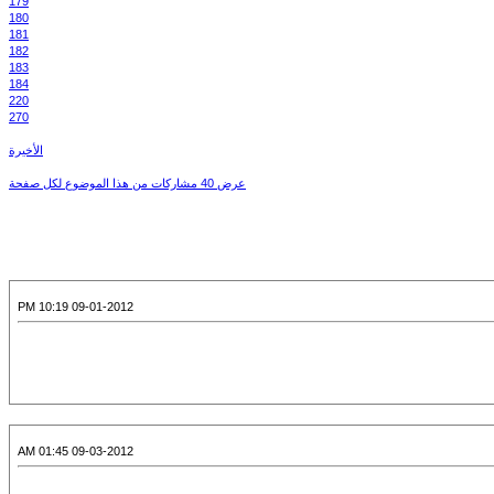
179
180
181
182
183
184
220
270
الأخيرة
عرض 40 مشاركات من هذا الموضوع لكل صفحة
09-01-2012 10:19 PM
09-03-2012 01:45 AM