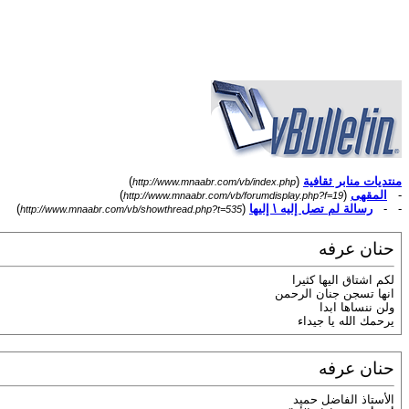
منتديات منابر ثقافية
(
)
http://www.mnaabr.com/vb/index.php
-
المقهى
(
)
http://www.mnaabr.com/vb/forumdisplay.php?f=19
- -
رسالة لم تصل إليه \ إليها
(
)
http://www.mnaabr.com/vb/showthread.php?t=535
حنان عرفه
لكم اشتاق اليها كثيرا
انها تسجن جنان الرحمن
ولن ننساها ابدا
يرحمك الله يا جيداء
حنان عرفه
الأستاذ الفاضل حميد