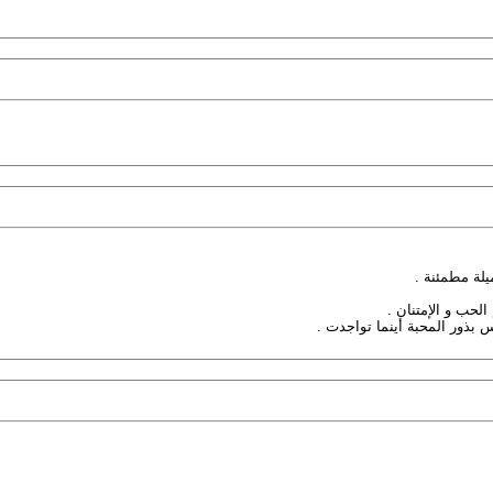
لة مطمئنة .
حب و الإمتنان .
س بذور المحبة أينما تواجدت .