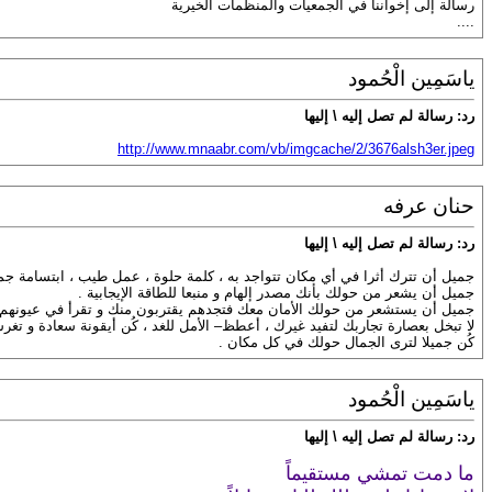
رسالة إلى إخواننا في الجمعيات والمنظمات الخيرية
....
ياسَمِين الْحُمود
رد: رسالة لم تصل إليه \ إليها
http://www.mnaabr.com/vb/imgcache/2/3676alsh3er.jpeg
حنان عرفه
رد: رسالة لم تصل إليه \ إليها
جميل أن تترك أثرا في أي مكان تتواجد به ، كلمة حلوة ، عمل طيب ، ابتسامة جمي
جميل أن يشعر من حولك بأنك مصدر إلهام و منبعا للطاقة الإيجابية .
جميل أن يستشعر من حولك الأمان معك فتجدهم يقتربون منك و تقرأ في عيونهم ال
لا تبخل بعصارة تجاربك لتفيد غيرك ، أعطظ– الأمل للغد ، كُن أيقونة سعادة و تغر
كُن جميلا لترى الجمال حولك في كل مكان .
ياسَمِين الْحُمود
رد: رسالة لم تصل إليه \ إليها
ما دمت تمشي مستقيماً