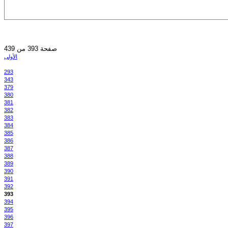
صفحة 393 من 439
الأولى
293
343
379
380
381
382
383
384
385
386
387
388
389
390
391
392
393
394
395
396
397