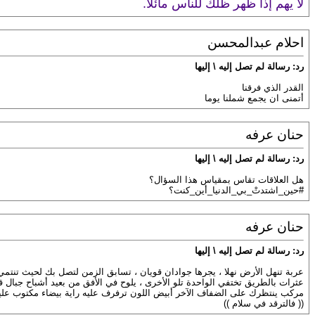
لا يهم إذا ظهر ظلك للناس مائلاً.
احلام عبدالمحسن
رد: رسالة لم تصل إليه \ إليها
القدر الذي فرقنا
أتمنى ان يجمع شملنا يوما
حنان عرفه
رد: رسالة لم تصل إليه \ إليها
‏هل العلاقات تقاس بمقياس هذا السؤال؟
#حين_اشتدتْ_بي_الدنيا_أين_كنت؟
حنان عرفه
رد: رسالة لم تصل إليه \ إليها
عربة تنهل الأرض نهلا ، يجرها جوادان قويان ، تسابق الزمن لتصل بك لحيث تنتمي
عثرات بالطريق تختفي الواحدة تلو الأخرى ، يلوح في الأفق من بعيد أشباح جبال قاسي
مركب ينتظرك على الضفاف الآخر أبيض اللون ترفرف عليه راية بيضاء مكتوب عليه
(( فالترقد في سلام ))