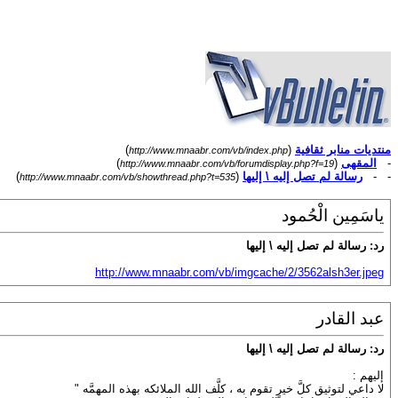
منتديات منابر ثقافية
(
)
http://www.mnaabr.com/vb/index.php
-
المقهى
(
)
http://www.mnaabr.com/vb/forumdisplay.php?f=19
- -
رسالة لم تصل إليه \ إليها
(
)
http://www.mnaabr.com/vb/showthread.php?t=535
ياسَمِين الْحُمود
رد: رسالة لم تصل إليه \ إليها
http://www.mnaabr.com/vb/imgcache/2/3562alsh3er.jpeg
عبد القادر
رد: رسالة لم تصل إليه \ إليها
إليهم :
لا داعي لتوثيق كلَّ خيرٍ تقوم به ، كلَّف الله الملائكه بهذه المهمَّه "