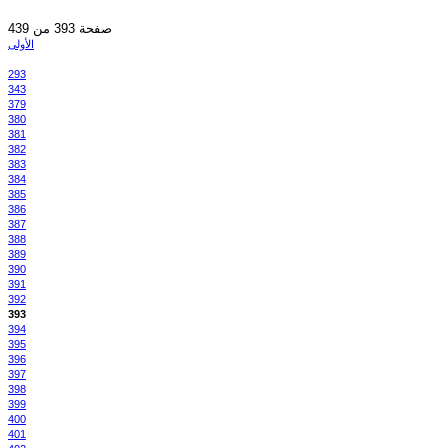
صفحة 393 من 439
الأولى
293
343
379
380
381
382
383
384
385
386
387
388
389
390
391
392
393
394
395
396
397
398
399
400
401