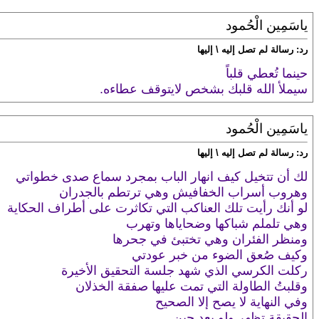
ياسَمِين الْحُمود
رد: رسالة لم تصل إليه \ إليها
حينما تُعطي قلباً
سيملأ الله قلبك بشخص لايتوقف عطاءه.
ياسَمِين الْحُمود
رد: رسالة لم تصل إليه \ إليها
لك أن تتخيل كيف انهار الباب بمجرد سماع صدى خطواتي
وهروب أسراب الخفافيش وهي ترتطم بالجدران
لو أنك رأيت تلك العناكب التي تكاثرت على أطراف الحكاية
وهي تلملم شباكها وضحاياها وتهرب
ومنظر الفئران وهي تختبئ في جحرها
وكيف صُعق الضوء من خبر عودتي
ركلت الكرسي الذي شهد جلسة التحقيق الأخيرة
وقلبتُ الطاولة التي تمت عليها صفقة الخذلان
وفي النهاية لا يصح إلا الصحيح
الحقيقة تظهر ولو بعد حين