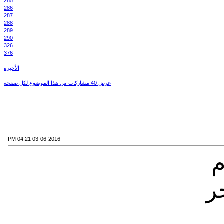
285
286
287
288
289
290
326
376
الأخيرة
عرض 40 مشاركات من هذا الموضوع لكل صفحة
03-06-2016 04:21 PM
م
ر