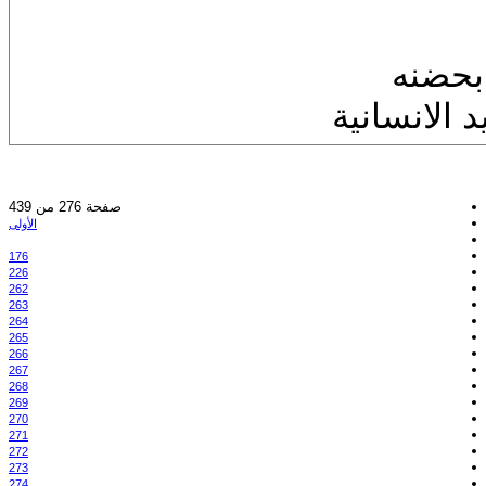
بحضنه
 الانسانية
صفحة 276 من 439
الأولى
176
226
262
263
264
265
266
267
268
269
270
271
272
273
274