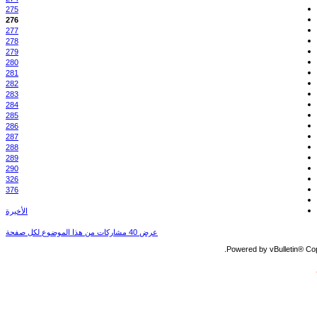
275
276
277
278
279
280
281
282
283
284
285
286
287
288
289
290
326
376
الأخيرة
عرض 40 مشاركات من هذا الموضوع لكل صفحة
Powered by vBulletin® Copy