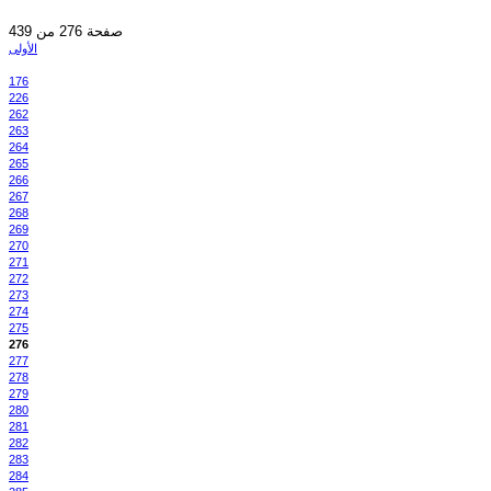
صفحة 276 من 439
الأولى
176
226
262
263
264
265
266
267
268
269
270
271
272
273
274
275
276
277
278
279
280
281
282
283
284