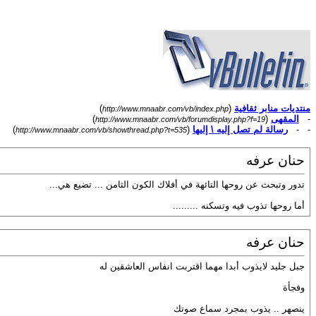
منتديات منابر ثقافية
(
)
http://www.mnaabr.com/vb/index.php
-
المقهى
(
)
http://www.mnaabr.com/vb/forumdisplay.php?f=19
- -
رسالة لم تصل إليه \ إليها
(
)
http://www.mnaabr.com/vb/showthread.php?t=535
حنان عرفه
تدور وتبحث عن روحها التائهة في أفلاك الكون الثامن ... تضيع هي...
أما روحها تذوب فيه وتسكنه .........
حنان عرفه
جبل جليد لايذوب أبدا مهما اقتربت انفاس العاشقين له
وفجأة
ينصهر .. يذوب بمجرد سماع صوتك