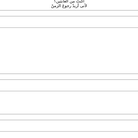
أكنتُ من العابثين؟
لأنى أريدُ رجوعَ الزمنْ