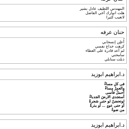
المهندس اللطيف عادل بشير
هلت انوارك أخي الفاضل
لاتغيب كثيرا
حنان عرفه
أُعلِن إنسحابي
كرهت خداع نفسي
لم أعد قادرة على العطاء
سامحني
ذبلت سنابلي
د.ابراهيم ابوزيد
فى كل
مساء
والعمر
مساء
أ
حمل
ف
أ
سى
أ
ستجدى الارض
الجدباء
لوتحضن
لو حتى شجرة
أ
و حتى عود
...
أ
و بذرة
من ضوء
د.ابراهيم ابوزيد