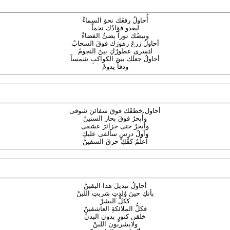
أُحاولُ رفعَك نحوَ السماءْ
ليغدو فؤادُك نجماً
ونبضُك نوراً يضئُ الفضاءْ
أحاولُ زرعَ زهورَك فوقَ السحابْ
لتسرى عطورُكِ بينَ النجومْ
أحاولُ جعلَك بينَ الكواكبِ شمساً
ودفأً يدومْ
أحاول خطفَك فوقَ سفائنَ شوقى
وأُبحرُ فوقَ بحار السنينْ
واُبحرُ حتى جزائرَ عشقى
وأولُ درسٍ سألقى عليكِ
اُعلّمُ كفَّكِ حرقَ السفينْ
أحاولُ تبديلَ هذا اليقينْ
بأنكِ حينَ وُلدتِ شربتِ اللبنْ
ككلِّ البشرْ
فكلُّ الملائكةِ العاشقينْ
خلقن كنورٍ بدون البدنْ
ولايشربون اللبنْ