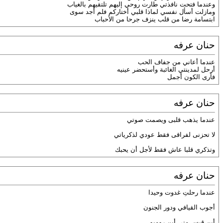
وعندما فتحت نافذتي طارت روحي إليهم تلتقيهم بالغياب
ومازلت أسأل نفسي لماذا قلبي أختاركم فلم أجد سوى
ابتسامة رضا من قلب ينزف جرحا من الأحباب
حنان عرفه
عندما أعاني من جفاف الحب
أرحل لمدينتي الغائبة وأستحضر عينيه
فأرى الكون أجمل
حنان عرفه
عندما يذهب قلبى ويصمت صوتي
لا تحزنى لفراقى فقط عودي لذكرياتي
وتذكري قلبا عاش فقط لأجل أن يحبك
حنان عرفه
عندما رحلتِ غدوت وحيدا
أجوب القيافي ودور الجنون
أين قيس مني أين روميو