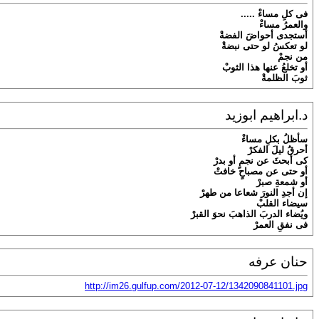
فى كل
مساء
.....
والعمر
مساء
أ
ستجدى
أ
حواض
الفضة
لو تعكس
لو حتى نبضة
من نجم
أ
و تخلع
عنها هذا الثوب
ثوبَ الظلمةْ
د.ابراهيم ابوزيد
سأظلُ بكلِ
مساء
أ
حرق
ليل
الفكر
كى
أ
بحث
عن
نجمٍ
أ
و بدر
أ
و حتى عن مصباح
خافت
أو شمعةِ صبرْ
إن أجدِ النورَ شعاعا من طهرْ
سيضاء القلبْ
ويُ
ضاء الدرب
الذاهب
َ
نحو
القبر
فى نفقِ العمرْ
حنان عرفه
http://im26.gulfup.com/2012-07-12/1342090841101.jpg