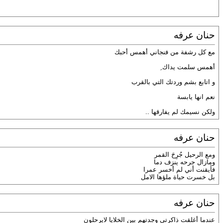
حنان عرفه
مع كل رشفة من فنجاني أهمس أحبك
أهمس سلمت يداك ِ
و اتابع بشم وردتك التي بالقرب
نعم انها يابسة
ولكن نسيمك لم يفارقها ..
حنان عرفه
ومع الرحيل جُرِحَ القمر
ومازال جرحه ينزف دما
فأيقنت أني لم أخسر عمرا
بل خسرت حياة ملؤها الامل
حنان عرفه
عندما أغلقت ذاكرتي وجدتهم بين الخلايا لايرحلون