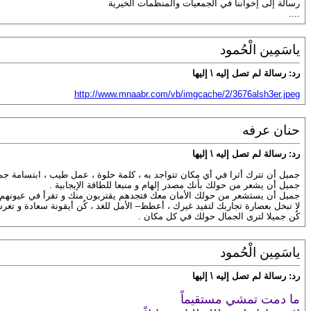
رسالة إلى إخواننا في الجمعيات والمنظمات الخيرية
....
ياسَمِين الْحُمود
رد: رسالة لم تصل إليه \ إليها
http://www.mnaabr.com/vb/imgcache/2/3676alsh3er.jpeg
حنان عرفه
رد: رسالة لم تصل إليه \ إليها
جميل أن تترك أثرا في أي مكان تتواجد به ، كلمة حلوة ، عمل طيب ، ابتسامة جمي
جميل أن يشعر من حولك بأنك مصدر إلهام و منبعا للطاقة الإيجابية .
جميل أن يستشعر من حولك الأمان معك فتجدهم يقتربون منك و تقرأ في عيونهم ال
لا تبخل بعصارة تجاربك لتفيد غيرك ، أعطظ– الأمل للغد ، كُن أيقونة سعادة و تغر
كُن جميلا لترى الجمال حولك في كل مكان .
ياسَمِين الْحُمود
رد: رسالة لم تصل إليه \ إليها
ما دمت تمشي مستقيماً