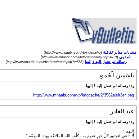
منتديات منابر ثقافية
(
)
http://www.mnaabr.com/vb/index.php
-
المقهى
(
)
http://www.mnaabr.com/vb/forumdisplay.php?f=19
- -
رسالة لم تصل إليه \ إليها
(
)
http://www.mnaabr.com/vb/showthread.php?t=535
ياسَمِين الْحُمود
رد: رسالة لم تصل إليه \ إليها
http://www.mnaabr.com/vb/imgcache/2/3562alsh3er.jpeg
عبد القادر
رد: رسالة لم تصل إليه \ إليها
إليهم :
لا داعي لتوثيق كلَّ خيرٍ تقوم به ، كلَّف الله الملائكه بهذه المهمَّه "