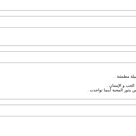
لة مطمئنة .
حب و الإمتنان .
س بذور المحبة أينما تواجدت .