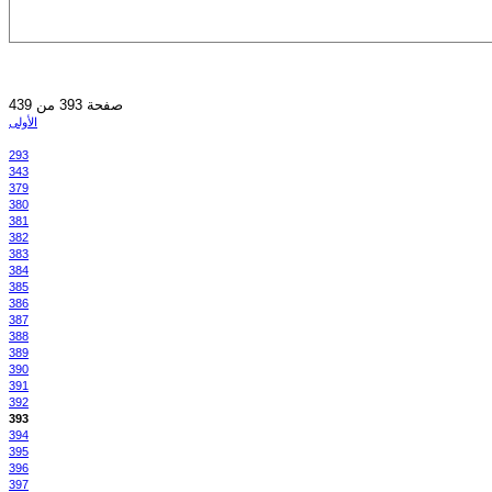
صفحة 393 من 439
الأولى
293
343
379
380
381
382
383
384
385
386
387
388
389
390
391
392
393
394
395
396
397