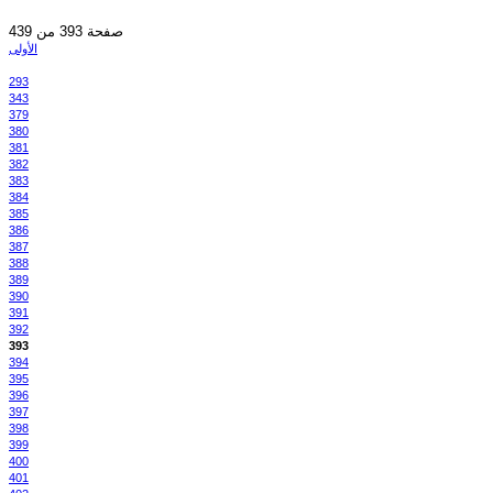
صفحة 393 من 439
الأولى
293
343
379
380
381
382
383
384
385
386
387
388
389
390
391
392
393
394
395
396
397
398
399
400
401