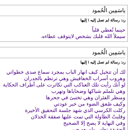
ياسَمِين الْحُمود
رد: رسالة لم تصل إليه \ إليها
حينما تُعطي قلباً
سيملأ الله قلبك بشخص لايتوقف عطاءه.
ياسَمِين الْحُمود
رد: رسالة لم تصل إليه \ إليها
لك أن تتخيل كيف انهار الباب بمجرد سماع صدى خطواتي
وهروب أسراب الخفافيش وهي ترتطم بالجدران
لو أنك رأيت تلك العناكب التي تكاثرت على أطراف الحكاية
وهي تلملم شباكها وضحاياها وتهرب
ومنظر الفئران وهي تختبئ في جحرها
وكيف صُعق الضوء من خبر عودتي
ركلت الكرسي الذي شهد جلسة التحقيق الأخيرة
وقلبتُ الطاولة التي تمت عليها صفقة الخذلان
وفي النهاية لا يصح إلا الصحيح
الحقيقة تظهر ولو بعد حين