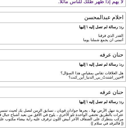
لا يهم إذا ظهر ظلك للناس مائلاً.
احلام عبدالمحسن
رد: رسالة لم تصل إليه \ إليها
القدر الذي فرقنا
أتمنى ان يجمع شملنا يوما
حنان عرفه
رد: رسالة لم تصل إليه \ إليها
‏هل العلاقات تقاس بمقياس هذا السؤال؟
#حين_اشتدتْ_بي_الدنيا_أين_كنت؟
حنان عرفه
رد: رسالة لم تصل إليه \ إليها
عربة تنهل الأرض نهلا ، يجرها جوادان قويان ، تسابق الزمن لتصل بك لحيث تنتمي
عثرات بالطريق تختفي الواحدة تلو الأخرى ، يلوح في الأفق من بعيد أشباح جبال قاسي
مركب ينتظرك على الضفاف الآخر أبيض اللون ترفرف عليه راية بيضاء مكتوب عليه
(( فالترقد في سلام ))