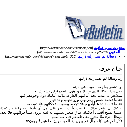
منتديات منابر ثقافية
(
)
http://www.mnaabr.com/vb/index.php
-
المقهى
(
)
http://www.mnaabr.com/vb/forumdisplay.php?f=19
- -
رسالة لم تصل إليه \ إليها
(
)
http://www.mnaabr.com/vb/showthread.php?t=535
حنان عرفه
رد: رسالة لم تصل إليه \ إليها
‏لن تشعر بفاجعة الموت في حينه
حتى هذا البكاء الذي ينتابك من هول الصدمة لن يشعرك به.
ستشعر به عندما تجد أماكنهم الفارغة ماثلة أمامكَ دون وجودهم فيها
عندما تفتقد حضور وجوههم، وروائحهم، وحديثهم
عندما تتفقد دفء أياديهم فلا تجده، وصوت ضحكاتهم فلا تسمعه
يمكنك أن تشعر بذلك ليلة عيد‏، وأنت تنتظر على أمل أن يأتوا ليجعلوا عيدك عيدًا،
عندما تصبح أقصى أحلامك عناق صغير تضمهم به لعله يروى ظمأ فراقهم، فلا يحد
سيظل جزء منّا مبتور حتى نلقاهم فى جنة نعيم
فكُل أمرٍ في أوّله جَلل ثم يهون إلا الموت وإن بدا هين لا يهون💔