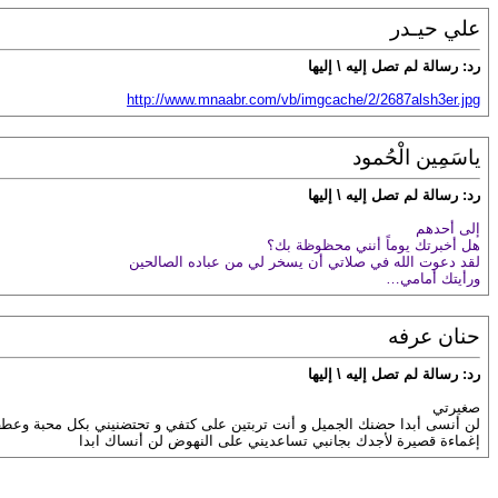
علي حيـدر
رد: رسالة لم تصل إليه \ إليها
http://www.mnaabr.com/vb/imgcache/2/2687alsh3er.jpg
ياسَمِين الْحُمود
رد: رسالة لم تصل إليه \ إليها
إلى أحدهم
هل أخبرتك يوماً أنني محظوظة بك؟
لقد دعوت الله في صلاتي أن يسخر لي من عباده الصالحين
ورأيتك أمامي…
حنان عرفه
رد: رسالة لم تصل إليه \ إليها
صغيرتي
لن أنسى أبدا حضنك الجميل و أنت تربتين على كتفي و تحتضنيني بكل محبة وعطف 
إغماءة قصيرة لأجدك بجانبي تساعديني على النهوض لن أنساك ابدا