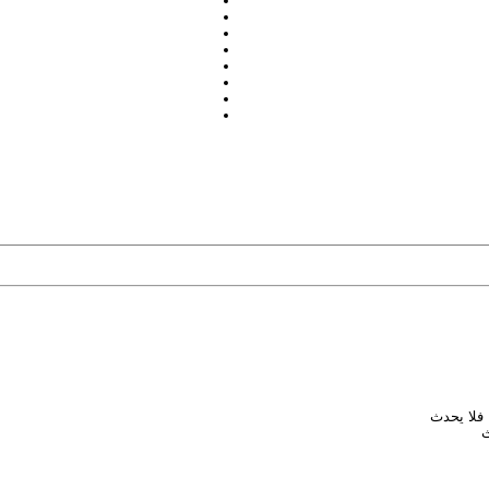
 فلا يحدث
ث