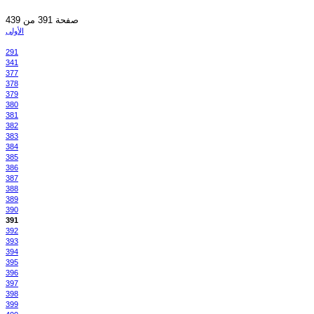
صفحة 391 من 439
الأولى
291
341
377
378
379
380
381
382
383
384
385
386
387
388
389
390
391
392
393
394
395
396
397
398
399