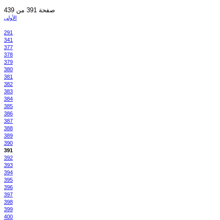
صفحة 391 من 439
الأولى
291
341
377
378
379
380
381
382
383
384
385
386
387
388
389
390
391
392
393
394
395
396
397
398
399
400