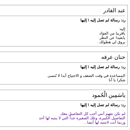
عبد القادر
رد: رسالة لم تصل إليه \ إليها
إليه:
ياقريبا من الفؤاد
يابعيدا عن النظر
يروق لي هطولك .
حنان عرفه
رد: رسالة لم تصل إليه \ إليها
المساعدة في وقت الضعف و الاحتياج أبدا لا تُنسى
شكرا يا أنا
ياسَمِين الْحُمود
رد: رسالة لم تصل إليه \ إليها
لم تكن تفهم أنني أحب كل التفاصيل معك
التفاصيل الكبيرة، وتلك الصغيرة جداً التي لا ينتبه لها أحد
وربما أنت لاتنتبه لها أيضا…