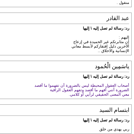
منقول .
عبد القادر
رد: رسالة لم تصل إليه \ إليها
إليهم :
إن مثابرتكم غير الحميدة في إزعاج
الآخرين دليل إفتقاركم لأبسط معاني
الإنسانية والاخلاق ..
ياسَمِين الْحُمود
رد: رسالة لم تصل إليه \ إليها
أصحاب العقول المحبطة ليس بالضرورة أن تفهموا ما أقصد
الضرورة أنني أفهم ما أقصد وتفهم العقول الراقية
معي المعنى الحقيقي لرأيي أو كلامي.
ابتسام السيد
رد: رسالة لم تصل إليه \ إليها
ربي يهدي من خلق