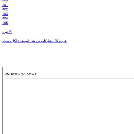
400
401
402
403
404
405
الأخيرة
عرض 40 مشاركات من هذا الموضوع لكل صفحة
02-17-2021 10:06 PM