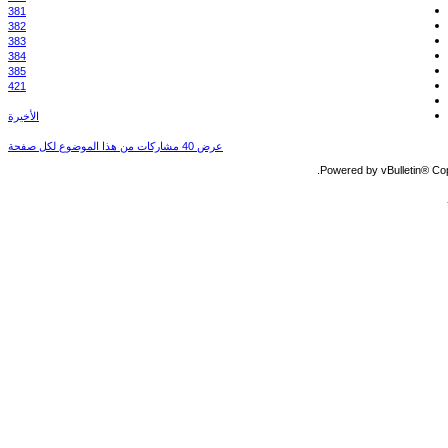
381
382
383
384
385
421
الأخيرة
عرض 40 مشاركات من هذا الموضوع لكل صفحة
Powered by vBulletin® Copy