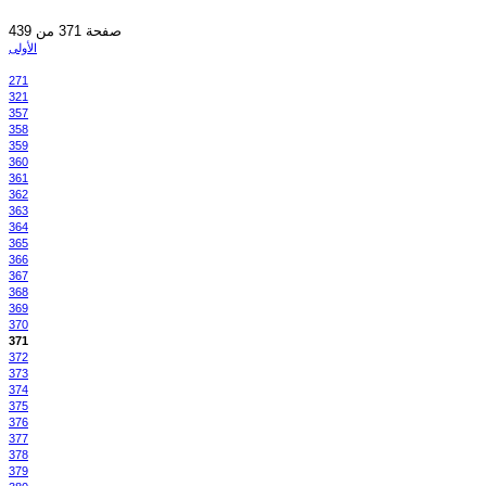
صفحة 371 من 439
الأولى
271
321
357
358
359
360
361
362
363
364
365
366
367
368
369
370
371
372
373
374
375
376
377
378
379