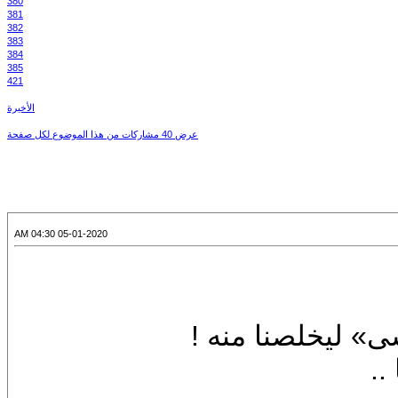
380
381
382
383
384
385
421
الأخيرة
عرض 40 مشاركات من هذا الموضوع لكل صفحة
05-01-2020 04:30 AM
» ليخلصنا منه !
..