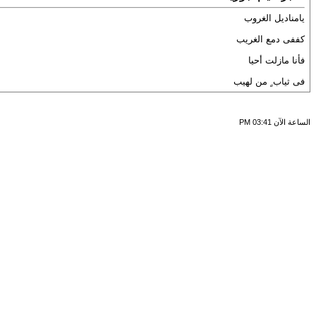
يامناديل الغروب
كففى دمع الغريب
فأنا مازلت أحيا
فى ثياب ٍ من لهيب
الساعة الآن
03:41 PM