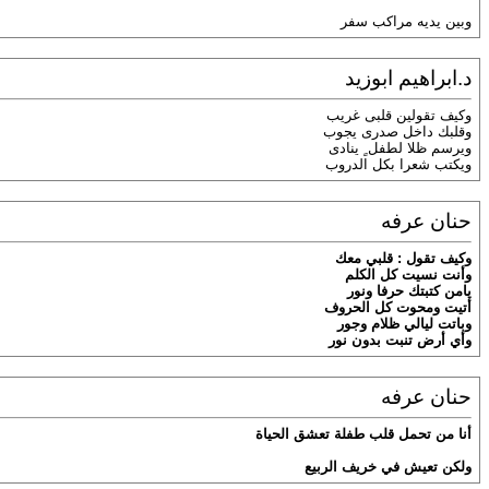
وبين يديه مراكب سفر
د.ابراهيم ابوزيد
وكيف تقولين قلبى غريب
وقلبك داخل صدرى يجوب
ويرسم ظلا لطفل ٍ ينادى
ويكتب شعرا بكل الدروب
حنان عرفه
وكيف تقول : قلبي معك
وأنت نسيت كل الكلم
يامن كتبتك حرفا ونور
أتيت ومحوت كل الحروف
وباتت ليالي ظلام وجور
وأي أرض تنبت بدون نور
حنان عرفه
أنا من تحمل قلب طفلة تعشق الحياة
ولكن تعيش في خريف الربيع