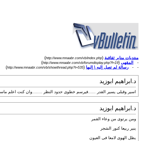
منتديات منابر ثقافية
(
)
http://www.mnaabr.com/vb/index.php
-
المقهى
(
)
http://www.mnaabr.com/vb/forumdisplay.php?f=19
- -
رسالة لم تصل إليه \ إليها
(
)
http://www.mnaabr.com/vb/showthread.php?t=535
د.ابراهيم ابوزيد
اسير وقبلى يسير القدر ......فيرسم خطوى حدود النظر ........وان كنت اعلم ماسي
د.ابراهيم ابوزيد
ومن يرتوى من وعاء القمر
ينير ربيعا كنور الشجر
يظل الهوى لامعا فى العيون