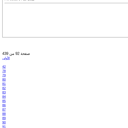
صفحة 92 من 439
الأولى
42
78
79
80
81
82
83
84
85
86
87
88
89
90
91