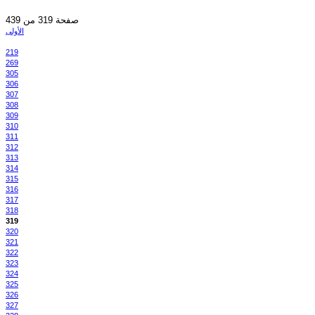
صفحة 319 من 439
الأولى
219
269
305
306
307
308
309
310
311
312
313
314
315
316
317
318
319
320
321
322
323
324
325
326
327