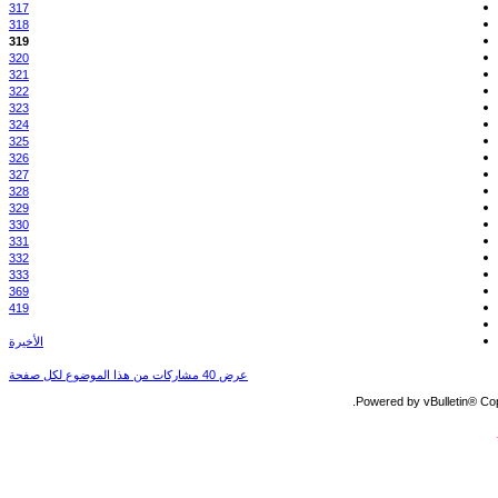
317
318
319
320
321
322
323
324
325
326
327
328
329
330
331
332
333
369
419
الأخيرة
عرض 40 مشاركات من هذا الموضوع لكل صفحة
Powered by vBulletin® Copy