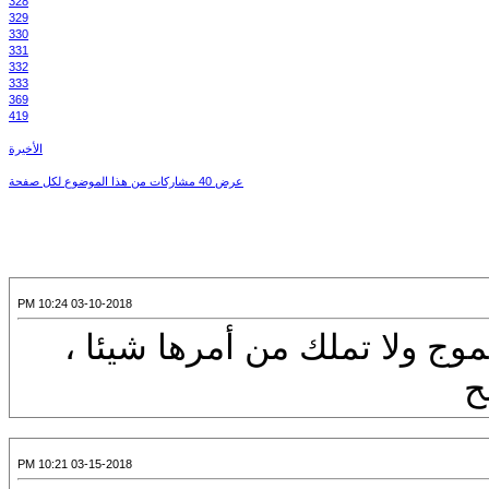
328
329
330
331
332
333
369
419
الأخيرة
عرض 40 مشاركات من هذا الموضوع لكل صفحة
03-10-2018 10:24 PM
وج ولا تملك من أمرها شيئا ،
ح
03-15-2018 10:21 PM