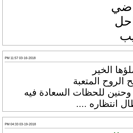
اضي
احل
يب
03-16-2018 11:57 PM
ؤها الخير
 الروح المتعبة
وحنين للحظات السعادة فيه
 انتظاره ....
03-19-2018 04:33 PM