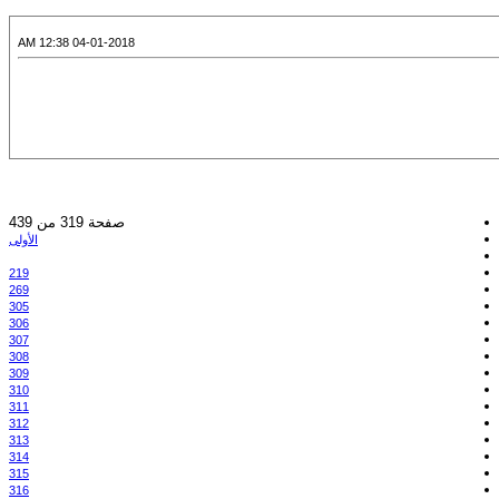
04-01-2018 12:38 AM
صفحة 319 من 439
الأولى
219
269
305
306
307
308
309
310
311
312
313
314
315
316