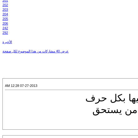
201
202
203
204
205
206
242
292
الأخيرة
عرض 40 مشاركات من هذا الموضوع لكل صفحة
07-27-2013 12:28 AM
يها بكل حرف
 من يستحق