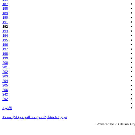
187
188
189
190
191
192
193
194
195
196
197
198
199
200
201
202
203
204
205
206
242
292
الأخيرة
عرض 40 مشاركات من هذا الموضوع لكل صفحة
Powered by vBulletin® Copy