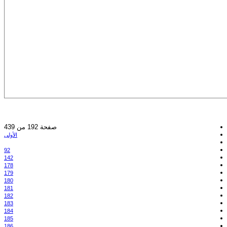
صفحة 192 من 439
الأولى
92
142
178
179
180
181
182
183
184
185
186