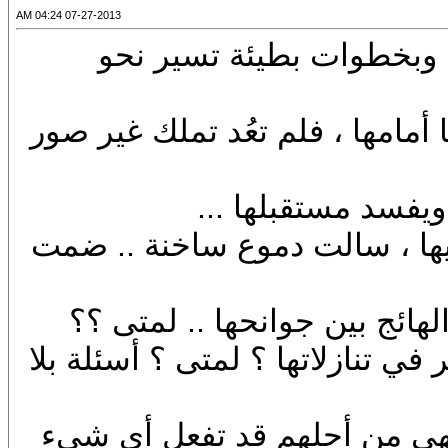
07-27-2013 04:24 AM
. وبخطوات بطيئة تسير نحو
مامها ، فلم تعُد تملك غير صور
يفسد مستقبلها ...
يها ، سالت دموع ساخنة .. ضمت
ائج بين جوانحها .. لمتى ؟؟
ي تنازلاتها ؟ لمتى ؟ أسئلة بلا
. فهي من أجلهم قد تفعل أي شيء