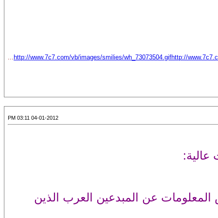
...
http://www.7c7.com/vb/images/smilies/wh_73073504.gif
http://www.7c7.
04-01-2012 03:11 PM
عالية:
 المعلومات عن المبدعين العرب الذين