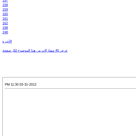
157
158
159
160
161
162
198
248
الأخيرة
عرض 40 مشاركات من هذا الموضوع لكل صفحة
03-31-2012 11:30 PM