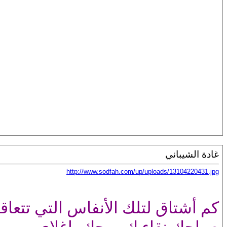
غادة الشيباني
http://www.sodfah.com/up/uploads/13104220431.jpg
كم أشتاق لتلك الأنفاس التي تتع