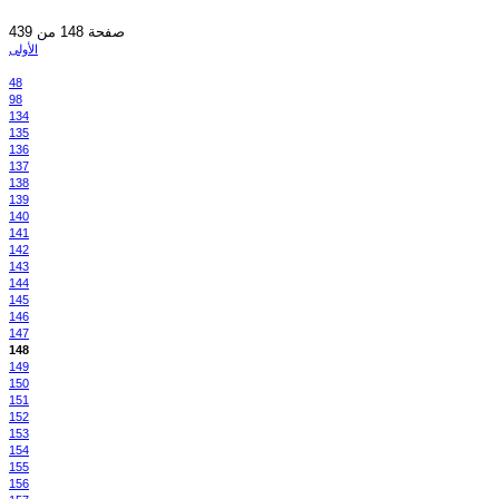
صفحة 148 من 439
الأولى
48
98
134
135
136
137
138
139
140
141
142
143
144
145
146
147
148
149
150
151
152
153
154
155
156