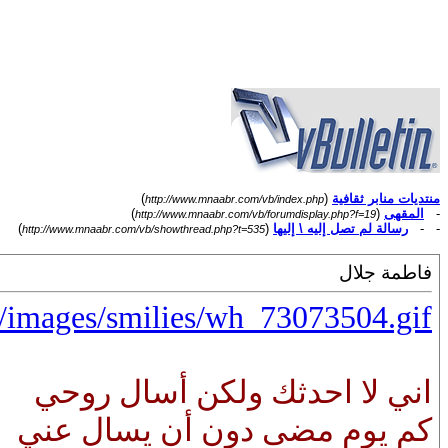
منتديات منابر ثقافية
(
)
http://www.mnaabr.com/vb/index.php
-
المقهى
(
)
http://www.mnaabr.com/vb/forumdisplay.php?f=19
- -
رسالة لم تصل إليه \ إليها
(
)
http://www.mnaabr.com/vb/showthread.php?t=535
فاطمة جلال
/images/smilies/wh_73073504.gif
اني لا احدثك ولكن أسال روحي
كم يوم مضى دون أن يسال عني