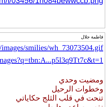
com/i/03456/1h084bewwccb.png
فاطمة جلال
/images/smilies/wh_73073504.gif
/images?q=tbn:A...p5l3q9Tt7c&t=1
ومضيت وحدي
وخطوات الرحيل
تنحت في قلب الثلج حكاياتي