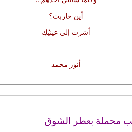
وكلما سألني أحدهم...
أين حاربت؟
أشرت إلى عينيّكِ
أنور محمد
اقب محملة بعطر الشوق