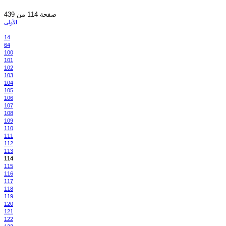
صفحة 114 من 439
الأولى
14
64
100
101
102
103
104
105
106
107
108
109
110
111
112
113
114
115
116
117
118
119
120
121
122