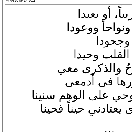
09-14-2011 04:19 PM
اً، أو بعيدا
ونواحاً ووعودا
ً وجحودا
 القلب وحيدا
داحُ والذكرى معي
ورها في أدمعي
وحي على الوهم سنينا
عتادني حيناً فحينا