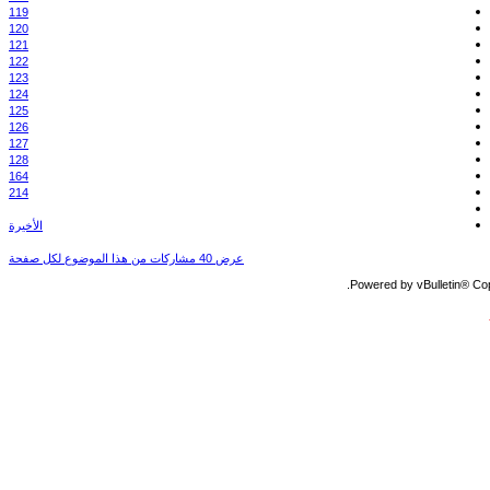
119
120
121
122
123
124
125
126
127
128
164
214
الأخيرة
عرض 40 مشاركات من هذا الموضوع لكل صفحة
Powered by vBulletin® Copy