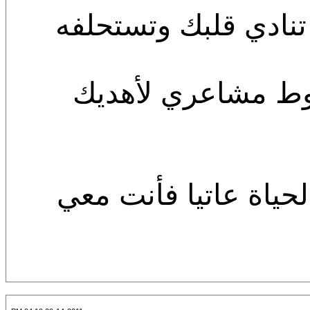
تنادي قلبك وتستحلفه
ط مشاعري لأهديك
حياة عاتيا فأنت معي