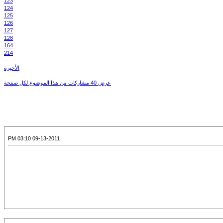
123
124
125
126
127
128
164
214
الأخيرة
عرض 40 مشاركات من هذا الموضوع لكل صفحة
09-13-2011 03:10 PM