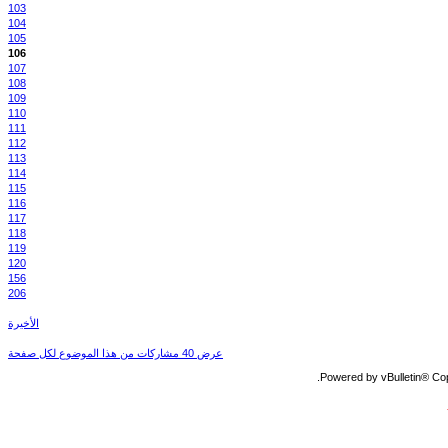
103
104
105
106
107
108
109
110
111
112
113
114
115
116
117
118
119
120
156
206
الأخيرة
عرض 40 مشاركات من هذا الموضوع لكل صفحة
Powered by vBulletin® Copy