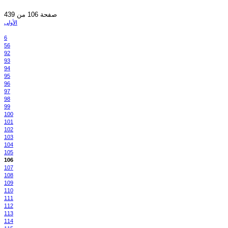
صفحة 106 من 439
الأولى
6
56
92
93
94
95
96
97
98
99
100
101
102
103
104
105
106
107
108
109
110
111
112
113
114