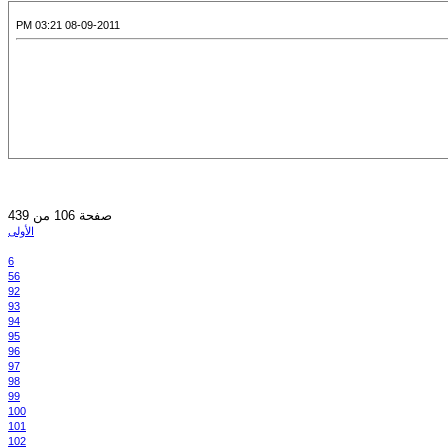
08-09-2011 03:21 PM
صفحة 106 من 439
الأولى
6
56
92
93
94
95
96
97
98
99
100
101
102