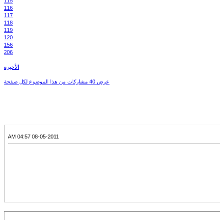
115
116
117
118
119
120
156
206
الأخيرة
عرض 40 مشاركات من هذا الموضوع لكل صفحة
08-05-2011 04:57 AM