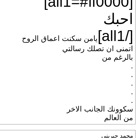
[all1=#ff0000]
احبك
[/all1]
يامن سكنت اعماق الروح
اتمنى ان تصلك رسالتي
بالرغم من
.
.
.
.
.
سكوونك الجانب الاخ
ر
من العالم
محمد جبريني