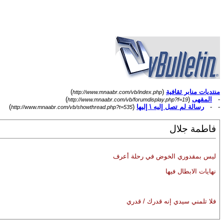
منتديات منابر ثقافية
(
)
http://www.mnaabr.com/vb/index.php
-
المقهى
(
)
http://www.mnaabr.com/vb/forumdisplay.php?f=19
- -
رسالة لم تصل إليه \ إليها
(
)
http://www.mnaabr.com/vb/showthread.php?t=535
فاطمة جلال
ليس بمقدوري الخوض في رحلة أعرف
نهايات الابطال فيها
فلا تلمني سيدي إنه قدرك / قدري