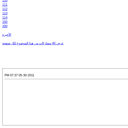
110
111
112
113
114
150
200
الأخيرة
عرض 40 مشاركات من هذا الموضوع لكل صفحة
05-30-2011 07:37 PM