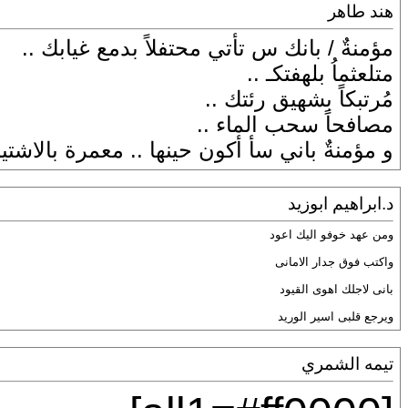
هند طاهر
مؤمنةٌ / بانك س تأتي محتفلاً بدمع غيابك ..
متلعثماُ بلهفتكـ ..
مُرتبكاً بشهيق رئتك ..
مصافحاً سحب الماء ..
و مؤمنةٌ باني سأ أكون حينها .. معمرة بالاشتيا
د.ابراهيم ابوزيد
ومن عهد خوفو اليك اعود
واكتب فوق جدار الامانى
بانى لاجلك اهوى القيود
ويرجع قلبى اسير الوريد
تيمه الشمري