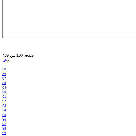
صفحة 100 من 439
الأولى
50
86
87
88
89
90
91
92
93
94
95
96
97
98
99