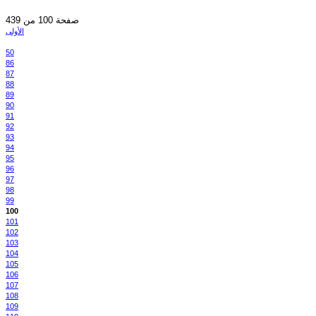
صفحة 100 من 439
الأولى
50
86
87
88
89
90
91
92
93
94
95
96
97
98
99
100
101
102
103
104
105
106
107
108
109