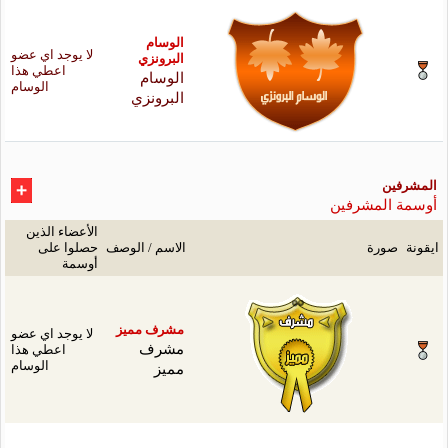
سام
لا يوجد اي عضو
رونزي
اعطي هذا
سام
الوسام
رونزي
الأعضاء الذين
سم / الوصف
حصلوا على
أوسمة
ف مميز
لا يوجد اي عضو
رف
اعطي هذا
ز
الوسام