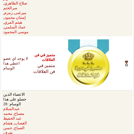
صلاح الظاهري
,
سرالختم
ميرغنى
,
زمزم
,
إمتنان محمود
,
هيثم المري
,
عماد السلمي
,
موسى المحمود
يز في فن
لا يوجد اي عضو
لاقات
اعطي هذا
يز في
الوسام
العلاقات
الاعضاء الذين
حصلو على هذا
الوسام: 28
عبدالسلام
مصباح
,
محمد
عبد الحفيظ
القصاب
,
هشام
الصباح
,
حسن
شرف