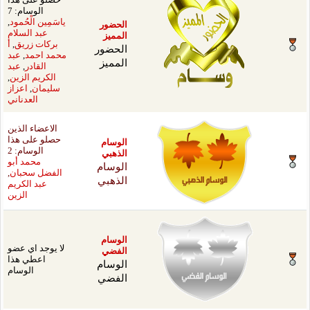
الوسام: 7
ياسَمِين الْحُمود
,
ضور
عبد السلام
ميز
بركات زريق
,
أ
ضور
محمد احمد
,
عبد
ميز
القادر
,
عبد
الكريم الزين
,
سليمان
,
اعزاز
العدناني
الاعضاء الذين
حصلو على هذا
سام
الوسام: 2
هبي
محمد أبو
سام
الفضل سحبان
,
هبي
عبد الكريم
الزين
سام
لا يوجد اي عضو
ضي
اعطي هذا
سام
الوسام
فضي