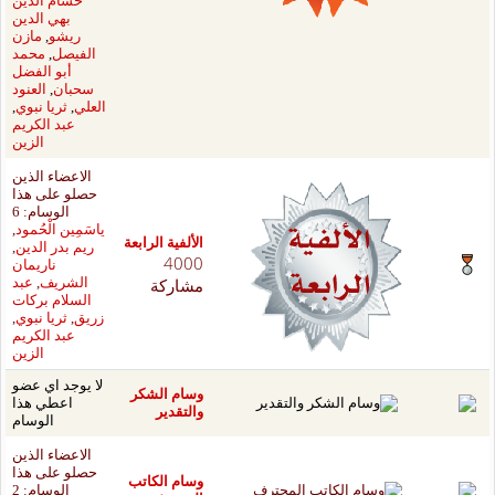
حسام الدين
بهي الدين
ريشو
,
مازن
الفيصل
,
محمد
أبو الفضل
سحبان
,
العنود
العلي
,
ثريا نبوي
,
عبد الكريم
الزين
الاعضاء الذين
حصلو على هذا
الوسام: 6
ياسَمِين الْحُمود
,
فية الرابعة
ريم بدر الدين
,
40
ناريمان
اركة
الشريف
,
عبد
السلام بركات
زريق
,
ثريا نبوي
,
عبد الكريم
الزين
لا يوجد اي عضو
م الشكر
اعطي هذا
تقدير
الوسام
الاعضاء الذين
حصلو على هذا
م الكاتب
الوسام: 2