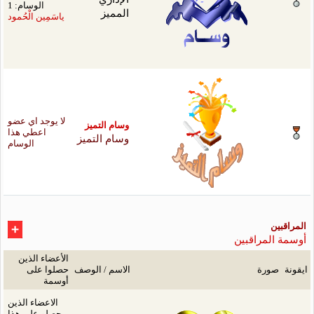
الوسام: 1
ميز
ياسَمِين الْحُمود
لا يوجد اي عضو
م التميز
اعطي هذا
م التميز
الوسام
الأعضاء الذين
سم / الوصف
حصلوا على
أوسمة
الاعضاء الذين
حصلو على هذا