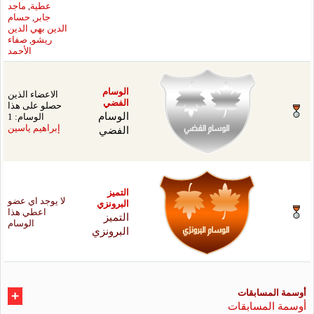
عطية
,
ماجد
جابر
,
حسام
الدين بهي الدين
ريشو
,
صفاء
الأحمد
سام
الاعضاء الذين
ضي
حصلو على هذا
سام
الوسام: 1
فضي
إبراهيم ياسين
يز
لا يوجد اي عضو
رونزي
اعطي هذا
ميز
الوسام
رونزي