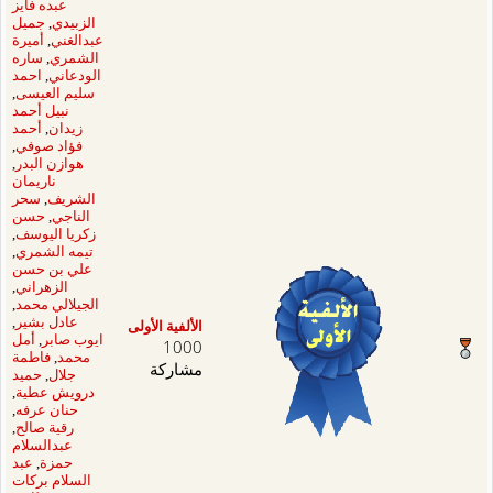
عبده فايز
الزبيدي
,
جميل
عبدالغني
,
أميرة
الشمري
,
ساره
الودعاني
,
احمد
سليم العيسى
,
نبيل أحمد
زيدان
,
أحمد
فؤاد صوفي
,
هوازن البدر
,
ناريمان
الشريف
,
سحر
الناجي
,
حسن
زكريا اليوسف
,
تيمه الشمري
,
علي بن حسن
الزهراني
,
الجيلالي محمد
,
عادل بشير
,
فية الأولى
ايوب صابر
,
أمل
10
محمد
,
فاطمة
اركة
جلال
,
حميد
درويش عطية
,
حنان عرفه
,
رقية صالح
,
عبدالسلام
حمزة
,
عبد
السلام بركات