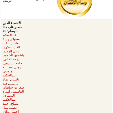
الوسام
الاعضاء الذين
حصلو على هذا
الوسام: 49
عبدالسلام
مصباح
,
جليلة
ماجد
,
د. عبد
الفتاح أفكوح
,
يحي الرميح
,
ياسَمِين الْحُمود
,
ريمه الخاني
,
حامد الشريف
,
زهير
,
عبد الله
المنصور
,
عبدالحكيم
ياسين
,
عماد
تريسي
,
هند
صقر بن سلطان
القاسمي
,
أميرة
الشمري
,
عبدالحكيم
مصلح
,
أحمد
عطيه
,
نبيل
أحمد زيدان
,