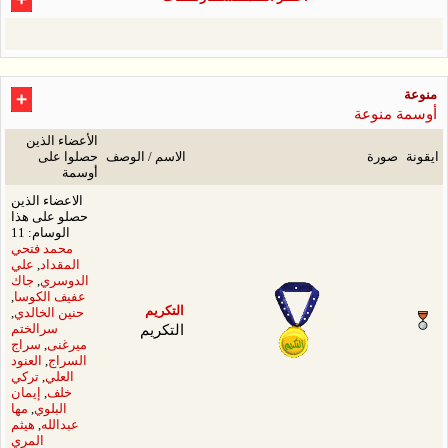
الأعضاء الذين
سم / الوصف
حصلوا على
أوسمة
الاعضاء الذين
حصلو على هذا
الوسام: 11
محمد فتحي
المقداد
,
علي
الدوسري
,
جاك
عفيف الكوسا
,
كريم
حنين الخالدي
,
كريم
سرالختم
ميرغنى
,
سراج
السراج
,
العنود
العلي
,
تركي
خلف
,
إيمان
البلوي
,
مها
عبدالله
,
هيثم
المري