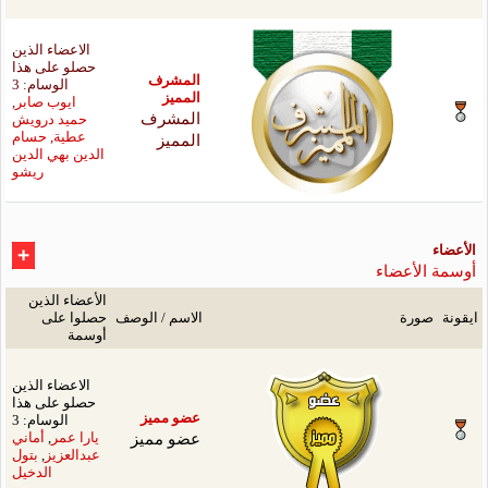
الاعضاء الذين
حصلو على هذا
مشرف
الوسام: 3
ميز
ايوب صابر
,
مشرف
حميد درويش
ميز
عطية
,
حسام
الدين بهي الدين
ريشو
الأعضاء الذين
سم / الوصف
حصلوا على
أوسمة
الاعضاء الذين
حصلو على هذا
 مميز
الوسام: 3
و مميز
يارا عمر
,
أماني
عبدالعزيز
,
بتول
الدخيل