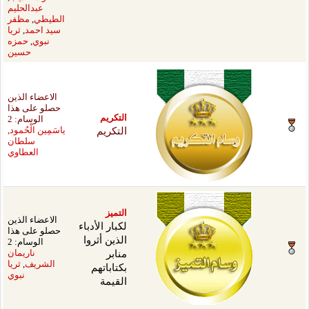
عبدالحليم
الطيطي
,
مظفر
سيد احمد
,
ثريا
نبوي
,
حمزه
حسين
الاعضاء الذين
حصلو على هذا
كريم
الوسام: 2
كريم
ياسَمِين الْحُمود
,
سلطان
العطاوي
يز
الاعضاء الذين
ار الأدباء
حصلو على هذا
ين أثروا
الوسام: 2
بر
ناريمان
الشريف
,
ثريا
اباتهم
نبوي
يمة