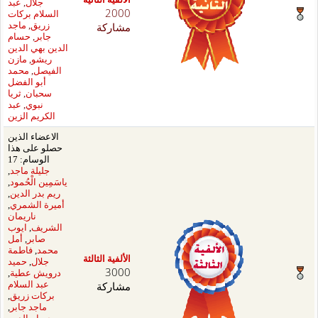
جلال
,
عبد
20
السلام بركات
اركة
زريق
,
ماجد
جابر
,
حسام
الدين بهي الدين
ريشو
,
مازن
الفيصل
,
محمد
أبو الفضل
سحبان
,
ثريا
نبوي
,
عبد
الكريم الزين
الاعضاء الذين
حصلو على هذا
الوسام: 17
جليلة ماجد
,
ياسَمِين الْحُمود
,
ريم بدر الدين
,
أميرة الشمري
,
ناريمان
الشريف
,
ايوب
صابر
,
أمل
محمد
,
فاطمة
فية الثالثة
جلال
,
حميد
30
درويش عطية
,
اركة
عبد السلام
بركات زريق
,
ماجد جابر
,