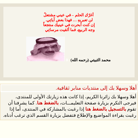
تعلٌ
تِي
.
جعاً
اتِي
رتك الأولى للمنتدى،
غط هنا
. كما يشرفنا أن
ة في المنتدى، أما إذا
 القسم الذي ترغب أدناه.