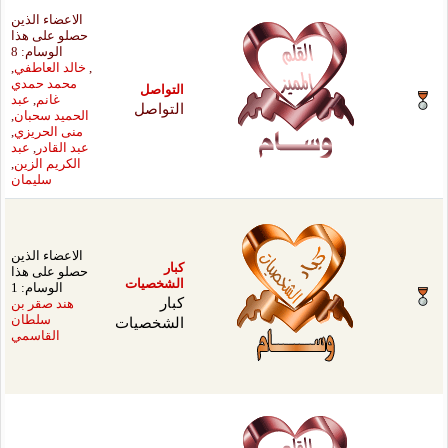
الاعضاء الذين
حصلو على هذا
الوسام: 8
,
خالد العاطفي
,
محمد حمدي
واصل
غانم
,
عبد
واصل
الحميد سحبان
,
منى الحريزي
,
عبد القادر
,
عبد
الكريم الزين
,
سليمان
الاعضاء الذين
حصلو على هذا
خصيات
الوسام: 1
ر
هند صقر بن
شخصيات
سلطان
القاسمي