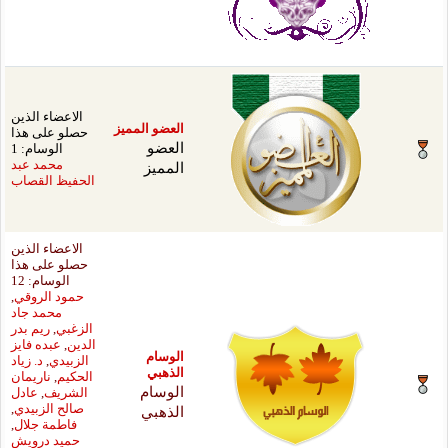
الاعضاء الذين
ضو المميز
حصلو على هذا
ضو
الوسام: 1
ميز
محمد عبد
الحفيظ القصاب
الاعضاء الذين
حصلو على هذا
الوسام: 12
حمود الروقي
,
محمد جاد
الزغبي
,
ريم بدر
الدين
,
عبده فايز
سام
الزبيدي
,
د. زياد
هبي
الحكيم
,
ناريمان
سام
الشريف
,
عادل
هبي
صالح الزبيدي
,
فاطمة جلال
,
حميد درويش