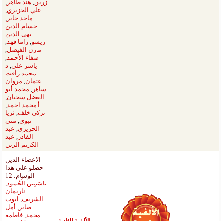
زريق
,
هند طاهر
,
علي الحزيزي
,
ماجد جابر
,
حسام الدين
بهي الدين
ريشو
,
راما فهد
,
مازن الفيصل
,
صفاء الأحمد
,
ياسر علي
,
د
محمد رأفت
عثمان
,
مروان
ساهر
,
محمد أبو
الفضل سحبان
,
أ محمد احمد
,
تركي خلف
,
ثريا
نبوي
,
منى
الحريزي
,
عبد
القادر
,
عبد
الكريم الزين
الاعضاء الذين
حصلو على هذا
الوسام: 12
ياسَمِين الْحُمود
,
ناريمان
الشريف
,
ايوب
صابر
,
أمل
محمد
,
فاطمة
فية الثانية